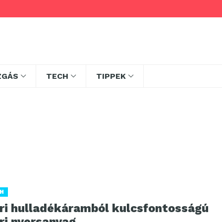
ZGÁS
TECH
TIPPEK
H
ari hulladékáramból kulcsfontosságú
ri nyersanyag