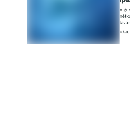
A gu
nélk
kíván
MÁJU