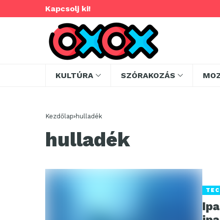
Kapcsolj ki!
KULTÚRA
SZÓRAKOZÁS
MO
Kezdőlap
hulladék
hulladék
TEC
Ip
ipa