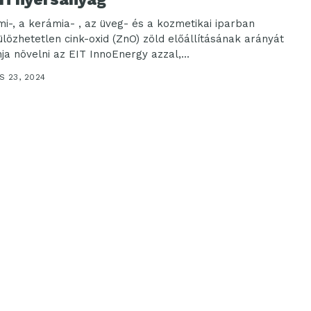
mi-, a kerámia- , az üveg- és a kozmetikai iparban
ülözhetetlen cink-oxid (ZnO) zöld előállításának arányát
ja növelni az EIT InnoEnergy azzal,...
S 23, 2024