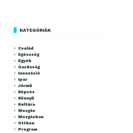
KATEGÓRIÁK
Család
Egészség
Egyéb
Gazdaság
Innováció
Ipar
Jármű
Képzés
Könnyű
Kultúra
Mozgás
Mozgásban
Otthon
Program