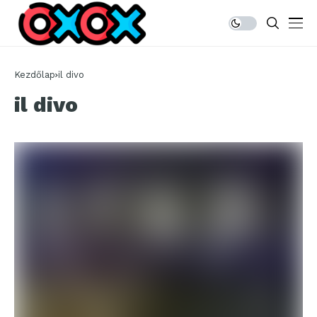
Kezdőlap
il divo
il divo