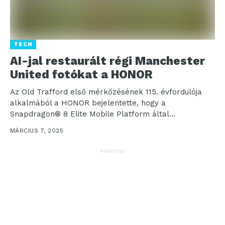
TECH
AI-jal restaurált régi Manchester
United fotókat a HONOR
Az Old Trafford első mérkőzésének 115. évfordulója
alkalmából a HONOR bejelentette, hogy a
Snapdragon® 8 Elite Mobile Platform által
működtetett HONOR Magic7 Pro...
MÁRCIUS 7, 2025
HIRDETÉS