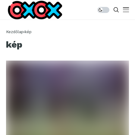
Kezdőlap
kép
kép