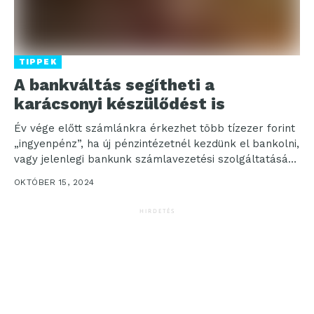
TIPPEK
A bankváltás segítheti a
karácsonyi készülődést is
Év vége előtt számlánkra érkezhet több tízezer forint
„ingyenpénz”, ha új pénzintézetnél kezdünk el bankolni,
vagy jelenlegi bankunk számlavezetési szolgáltatását
ajánljuk ismerőseinknek, akik...
OKTÓBER 15, 2024
HIRDETÉS