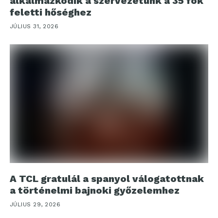
alkalmazkodik a szervezetünk a 35 fok
feletti hőséghez
JÚLIUS 31, 2026
A TCL gratulál a spanyol válogatottnak
a történelmi bajnoki győzelemhez
JÚLIUS 29, 2026