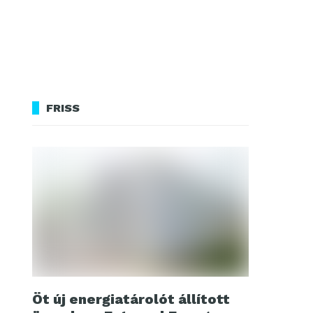
FRISS
Öt új energiatárolót állított