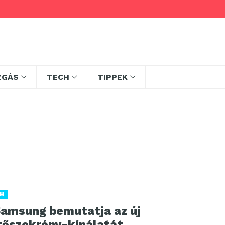
ZGÁS
TECH
TIPPEK
H
Samsung bemutatja az új
tőszekrény-kínálatát