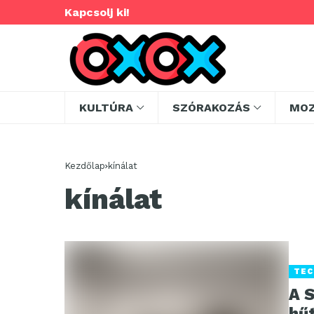
Kapcsolj ki!
KULTÚRA
SZÓRAKOZÁS
MO
Kezdőlap
kínálat
kínálat
TEC
A 
hű