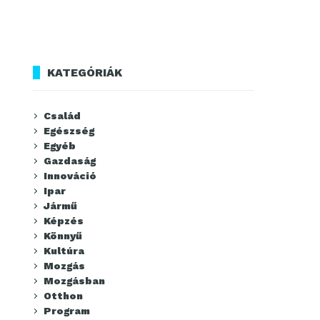
KATEGÓRIÁK
Család
Egészség
Egyéb
Gazdaság
Innováció
Ipar
Jármű
Képzés
Könnyű
Kultúra
Mozgás
Mozgásban
Otthon
Program