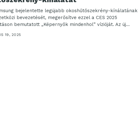
msung bejelentette legújabb okoshűtőszekrény-kínálatának
etközi bevezetését, megerősítve ezzel a CES 2025
lításon bemutatott „Képernyők mindenhol” vízióját. Az új
ékcsalád részeként a négyajtós...
IS 19, 2025