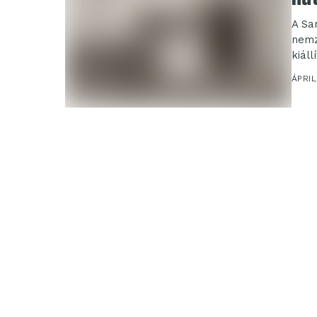
A Sa
nemz
kiál
term
ÁPRIL