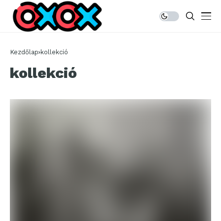
Kezdőlap
kollekció
kollekció