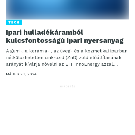
TECH
Ipari hulladékáramból
kulcsfontosságú ipari nyersanyag
A gumi-, a kerámia- , az üveg- és a kozmetikai iparban
nélkülözhetetlen cink-oxid (ZnO) zöld előállításának
arányát kívánja növelni az EIT InnoEnergy azzal,...
MÁJUS 23, 2024
HIRDETÉS