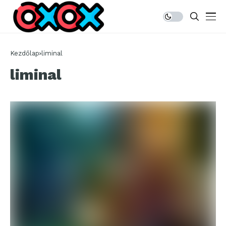
Kezdőlap
liminal
liminal