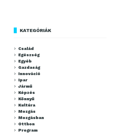
KATEGÓRIÁK
Család
Egészség
Egyéb
Gazdaság
Innováció
Ipar
Jármű
Képzés
Könnyű
Kultúra
Mozgás
Mozgásban
Otthon
Program