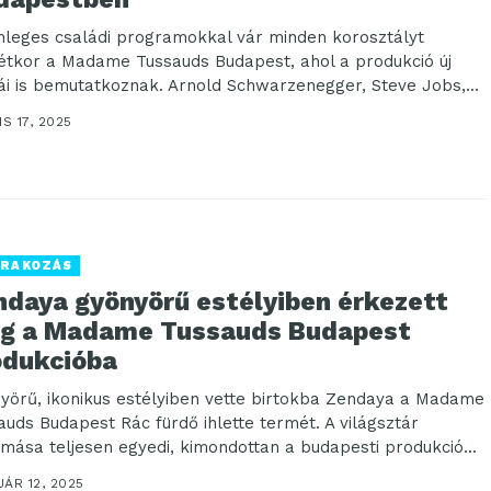
nleges családi programokkal vár minden korosztályt
étkor a Madame Tussauds Budapest, ahol a produkció új
rái is bemutatkoznak. Arnold Schwarzenegger, Steve Jobs,
el...
IS 17, 2025
RAKOZÁS
ndaya gyönyörű estélyiben érkezett
g a Madame Tussauds Budapest
odukcióba
yörű, ikonikus estélyiben vette birtokba Zendaya a Madame
auds Budapest Rác fürdő ihlette termét. A világsztár
zmása teljesen egyedi, kimondottan a budapesti produkció...
ÁR 12, 2025