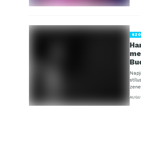
SZÓ
Ha
me
Bu
Napj
stíl
zene
mintá
AUGU