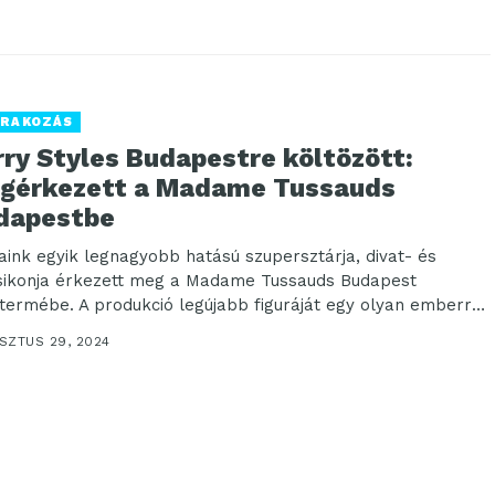
RAKOZÁS
rry Styles Budapestre költözött:
gérkezett a Madame Tussauds
dapestbe
aink egyik legnagyobb hatású szupersztárja, divat- és
usikonja érkezett meg a Madame Tussauds Budapest
termébe. A produkció legújabb figuráját egy olyan emberről
zták,...
SZTUS 29, 2024