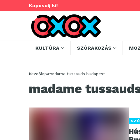
Kapcsolj ki!
KULTÚRA
SZÓRAKOZÁS
MO
Kezdőlap
madame tussauds budapest
madame tussauds
SZÓ
Hú
Bu