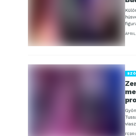
Külö
húsv
figu
Micha
ÁPRIL
SZÓ
Ze
me
pr
Gyön
Tuss
vias
FEBRU