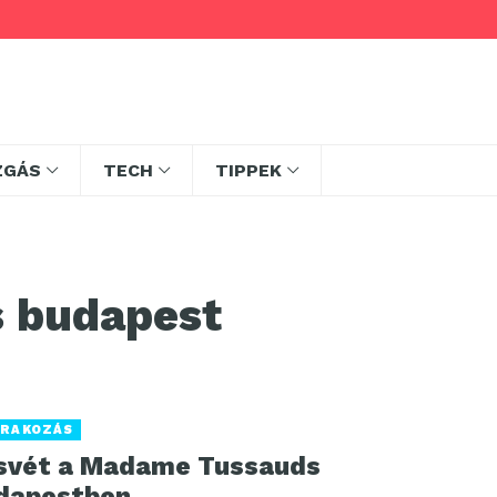
ZGÁS
TECH
TIPPEK
 budapest
RAKOZÁS
svét a Madame Tussauds
dapestben