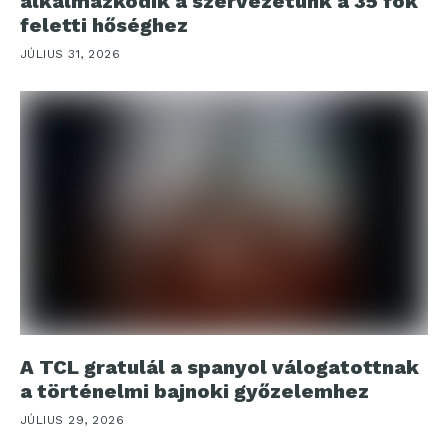
alkalmazkodik a szervezetünk a 35 fok
feletti hőséghez
JÚLIUS 31, 2026
A TCL gratulál a spanyol válogatottnak
a történelmi bajnoki győzelemhez
JÚLIUS 29, 2026