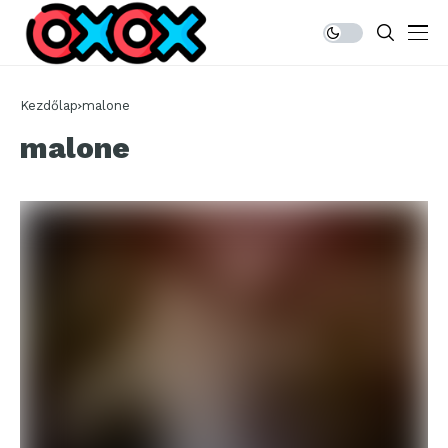
Kezdőlap
malone
malone