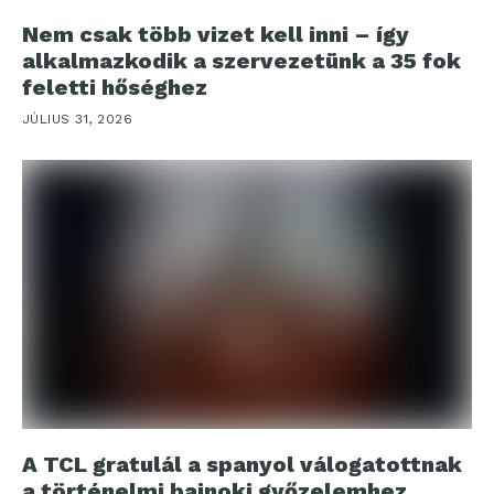
Nem csak több vizet kell inni – így
alkalmazkodik a szervezetünk a 35 fok
feletti hőséghez
JÚLIUS 31, 2026
A TCL gratulál a spanyol válogatottnak
a történelmi bajnoki győzelemhez