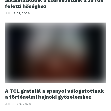
alkalmazkodik a szervezetünk a 35 fok
feletti hőséghez
JÚLIUS 31, 2026
A TCL gratulál a spanyol válogatottnak
a történelmi bajnoki győzelemhez
JÚLIUS 29, 2026