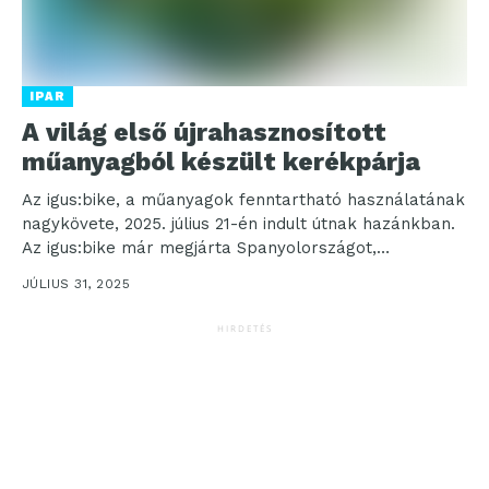
IPAR
A világ első újrahasznosított
műanyagból készült kerékpárja
Az igus:bike, a műanyagok fenntartható használatának
nagykövete, 2025. július 21-én indult útnak hazánkban.
Az igus:bike már megjárta Spanyolországot,
Franciaországot, Olaszországot, Svájcot és Ausztriát...
JÚLIUS 31, 2025
HIRDETÉS