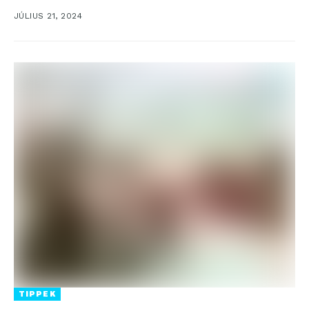
régióban a munkahelyi neurodiverzitásról, rámutatva
JÚLIUS 21, 2024
arra,...
TIPPEK