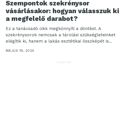
Szempontok szekrénysor
vásárlásakor: hogyan válasszuk ki
a megfelelő darabot?
Ez a tanácsadó cikk megkönnyíti a döntést. A
szekrénysorok nemcsak a tárolási szükségleteinket
elégítik ki, hanem a lakás esztétikai összképét is
nagyban befolyásolják....
MÁJUS 19, 2024
HIRDETÉS