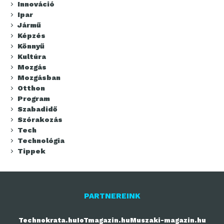
Innováció
Ipar
Jármű
Képzés
Könnyű
Kultúra
Mozgás
Mozgásban
Otthon
Program
Szabadidő
Szórakozás
Tech
Technológia
Tippek
PARTNEREINK
Technokrata.hu
IoTmagazin.hu
Muszaki-magazin.hu