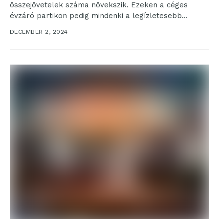
összejövetelek száma növekszik. Ezeken a céges
évzáró partikon pedig mindenki a legízletesebb
falatokat keresi, amit egy...
DECEMBER 2, 2024