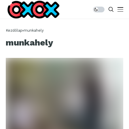
Kezdőlap
munkahely
munkahely