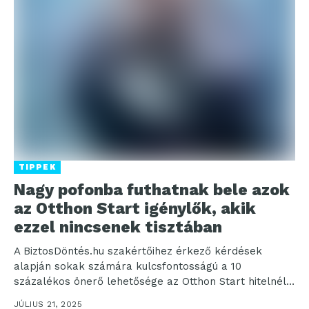
TIPPEK
Nagy pofonba futhatnak bele azok
az Otthon Start igénylők, akik
ezzel nincsenek tisztában
A BiztosDöntés.hu szakértőihez érkező kérdések
alapján sokak számára kulcsfontosságú a 10
százalékos önerő lehetősége az Otthon Start hitelnél,
ám van ezzel kapcsolatban egy...
JÚLIUS 21, 2025