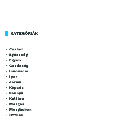
KATEGÓRIÁK
Család
Egészség
Egyéb
Gazdaság
Innováció
Ipar
Jármű
Képzés
Könnyű
Kultúra
Mozgás
Mozgásban
Otthon