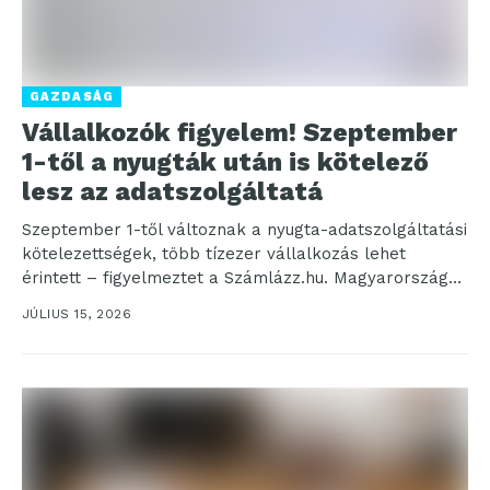
GAZDASÁG
Vállalkozók figyelem! Szeptember
1-től a nyugták után is kötelező
lesz az adatszolgáltatá
Szeptember 1-től változnak a nyugta-adatszolgáltatási
kötelezettségek, több tízezer vállalkozás lehet
érintett – figyelmeztet a Számlázz.hu. Magyarország
legnagyobb, több százezer vállalkozást segítő fintech
JÚLIUS 15, 2026
cége...