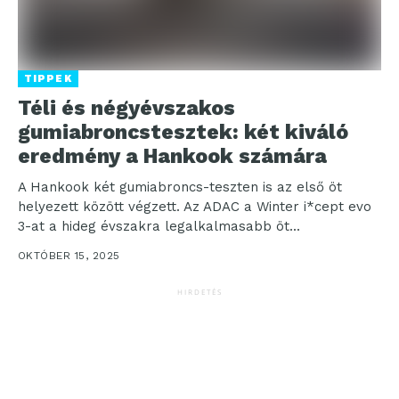
TIPPEK
Téli és négyévszakos
gumiabroncstesztek: két kiváló
eredmény a Hankook számára
A Hankook két gumiabroncs-teszten is az első öt
helyezett között végzett. Az ADAC a Winter i*cept evo
3-at a hideg évszakra legalkalmasabb öt...
OKTÓBER 15, 2025
HIRDETÉS