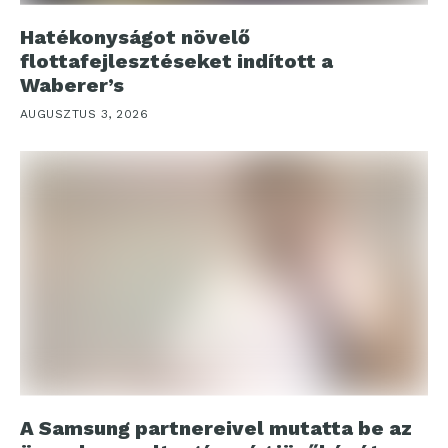
Hatékonyságot növelő
flottafejlesztéseket indított a
Waberer’s
AUGUSZTUS 3, 2026
A Samsung partnereivel mutatta be az