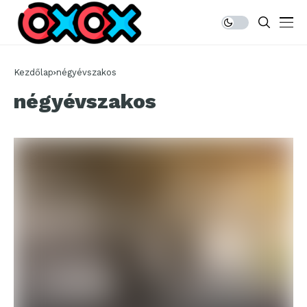
Kezdőlap
négyévszakos
négyévszakos