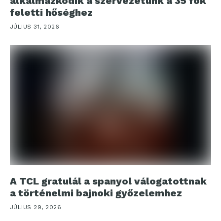
alkalmazkodik a szervezetünk a 35 fok
feletti hőséghez
JÚLIUS 31, 2026
A TCL gratulál a spanyol válogatottnak
a történelmi bajnoki győzelemhez
JÚLIUS 29, 2026