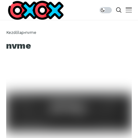
Kezdőlap
nvme
nvme