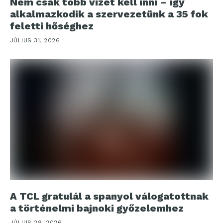
Nem csak több vizet kell inni – így
alkalmazkodik a szervezetünk a 35 fok
feletti hőséghez
JÚLIUS 31, 2026
A TCL gratulál a spanyol válogatottnak
a történelmi bajnoki győzelemhez
JÚLIUS 29, 2026