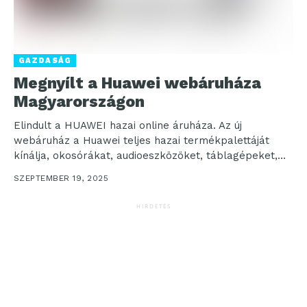
GAZDASÁG
Megnyílt a Huawei webáruháza
Magyarországon
Elindult a HUAWEI hazai online áruháza. Az új
webáruház a Huawei teljes hazai termékpalettáját
kínálja, okosórákat, audioeszközöket, táblagépeket,
okostelefonokat és kiegészítőket, közvetlenül a...
SZEPTEMBER 19, 2025
HIRDETÉS