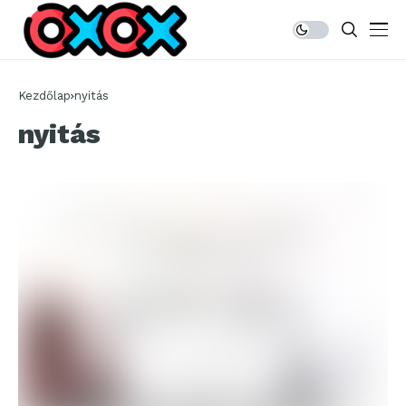
Kezdőlap
nyitás
nyitás