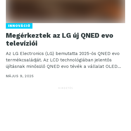
INNOVÁCIÓ
Megérkeztek az LG új QNED evo
televíziói
Az LG Electronics (LG) bemutatta 2025-ös QNED evo
termékcsaládját. Az LCD technológiában jelentős
újításnak minősülő QNED evo tévék a vállalat OLED
kijelzőihöz hasonlóan...
MÁJUS 9, 2025
HIRDETÉS