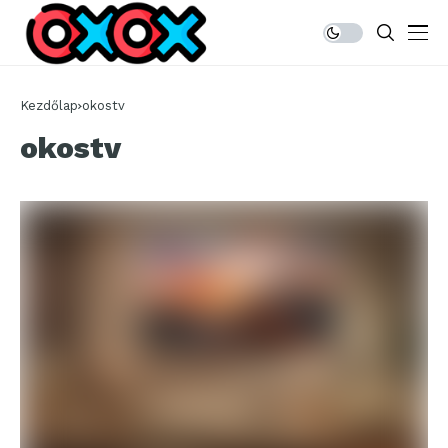
Kezdőlap
okostv
okostv