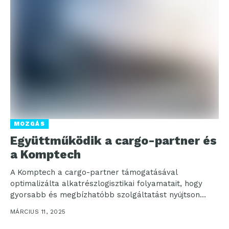
MOZGÁS
Együttműködik a cargo-partner és
a Komptech
A Komptech a cargo-partner támogatásával
optimalizálta alkatrészlogisztikai folyamatait, hogy
gyorsabb és megbízhatóbb szolgáltatást nyújtson
nemzetközi ügyfeleinek. A Graz közelében található
MÁRCIUS 11, 2025
„iLogistics” központ révén...