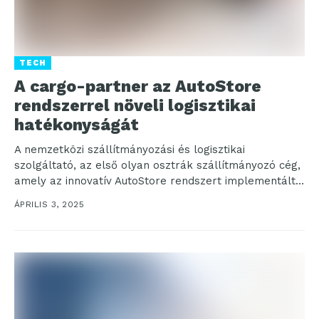
TECH
A cargo-partner az AutoStore
rendszerrel növeli logisztikai
hatékonyságát
A nemzetközi szállítmányozási és logisztikai
szolgáltató, az első olyan osztrák szállítmányozó cég,
amely az innovatív AutoStore rendszert implementálta
“iLogistics” központjába, a Bécsi Nemzetközi...
ÁPRILIS 3, 2025