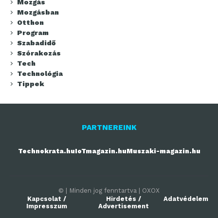
Mozgás
Mozgásban
Otthon
Program
Szabadidő
Szórakozás
Tech
Technológia
Tippek
PARTNEREINK
Technokrata.hu
IoTmagazin.hu
Muszaki-magazin.hu
© | Minden jog fenntartva | OXOX
Kapcsolat /
Hirdetés /
Adatvédelem
Impresszum
Advertisement