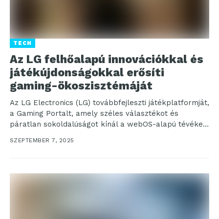
TECH
Az LG felhőalapú innovációkkal és
játékújdonságokkal erősíti
gaming-ökoszisztémáját
Az LG Electronics (LG) továbbfejleszti játékplatformját,
a Gaming Portalt, amely széles választékot és
páratlan sokoldalúságot kínál a webOS-alapú tévéken
és egyéb eszközökön is....
SZEPTEMBER 7, 2025