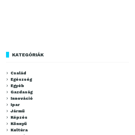
KATEGÓRIÁK
Család
Egészség
Egyéb
Gazdaság
Innováció
Ipar
Jármű
Képzés
Könnyű
Kultúra