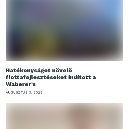
Hatékonyságot növelő
flottafejlesztéseket indított a
Waberer’s
AUGUSZTUS 3, 2026