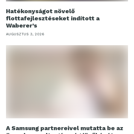
Hatékonyságot növelő
flottafejlesztéseket indított a
Waberer’s
AUGUSZTUS 3, 2026
A Samsung partnereivel mutatta be az