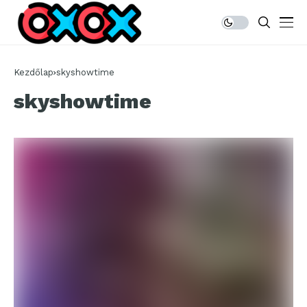
Kezdőlap
skyshowtime
skyshowtime