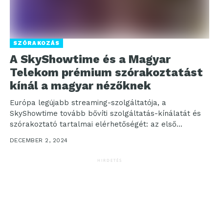
SZÓRAKOZÁS
A SkyShowtime és a Magyar
Telekom prémium szórakoztatást
kínál a magyar nézőknek
Európa legújabb streaming-szolgáltatója, a
SkyShowtime tovább bővíti szolgáltatás-kínálatát és
szórakoztató tartalmai elérhetőségét: az első
magyarországi együttműködése keretében egyesíti
DECEMBER 2, 2024
erőit a Magyar Telekommal, az...
HIRDETÉS