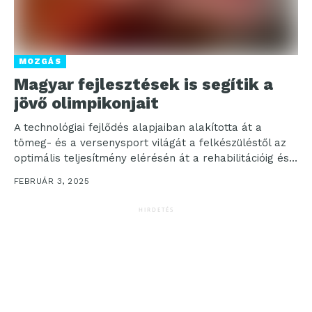
MOZGÁS
Magyar fejlesztések is segítik a
jövő olimpikonjait
A technológiai fejlődés alapjaiban alakította át a
tömeg- és a versenysport világát a felkészüléstől az
optimális teljesítmény elérésén át a rehabilitációig és
a...
FEBRUÁR 3, 2025
HIRDETÉS