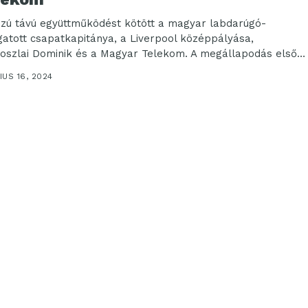
zú távú együttműködést kötött a magyar labdarúgó-
gatott csapatkapitánya, a Liverpool középpályása,
oszlai Dominik és a Magyar Telekom. A megállapodás első
seként a válogatott...
US 16, 2024