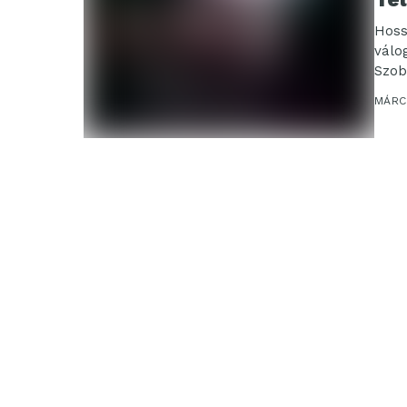
Hoss
válo
Szob
lépé
MÁRCI