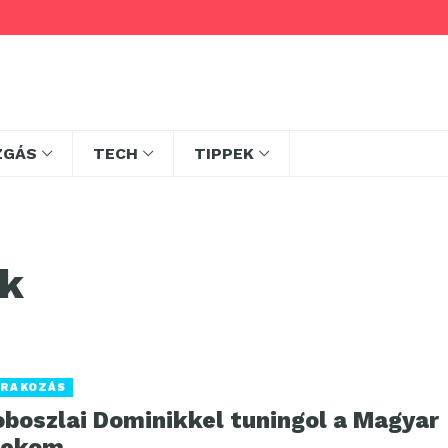
ZGÁS
TECH
TIPPEK
ik
RAKOZÁS
oboszlai Dominikkel tuningol a Magyar
lekom