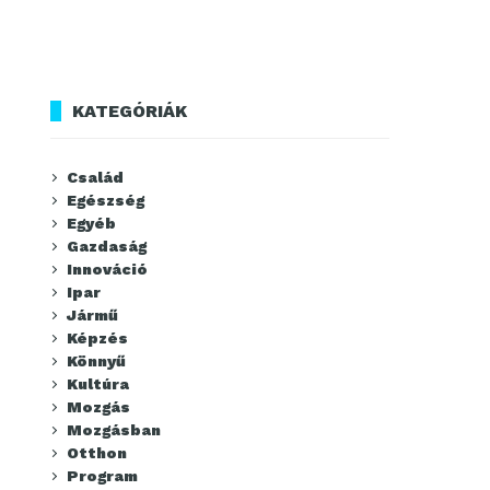
KATEGÓRIÁK
Család
Egészség
Egyéb
Gazdaság
Innováció
Ipar
Jármű
Képzés
Könnyű
Kultúra
Mozgás
Mozgásban
Otthon
Program