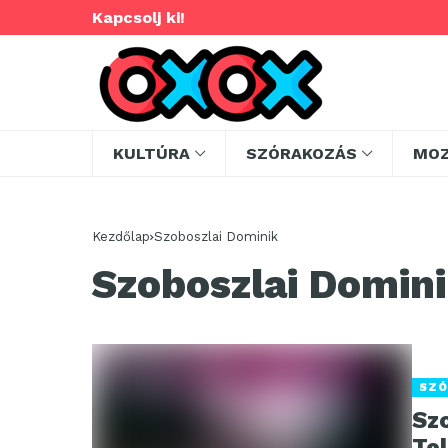
Kapcsolj ki!
KULTÚRA
SZÓRAKOZÁS
MO
Kezdőlap
Szoboszlai Dominik
Szoboszlai Domin
SZÓ
Sz
Te