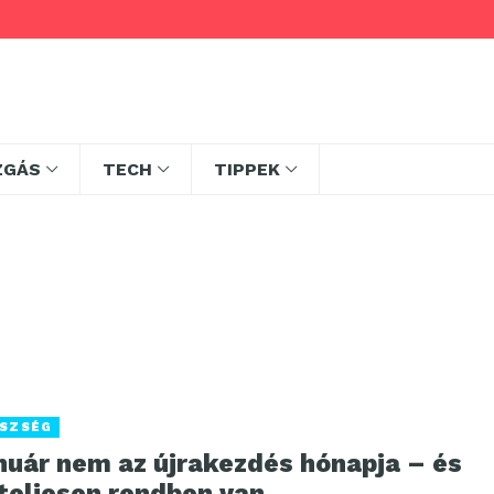
ZGÁS
TECH
TIPPEK
SZSÉG
nuár nem az újrakezdés hónapja – és
teljesen rendben van