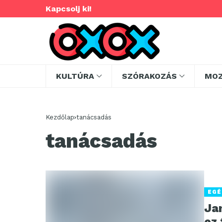
Kapcsolj ki!
KULTÚRA
SZÓRAKOZÁS
MO
Kezdőlap
tanácsadás
tanácsadás
EGÉ
Ja
ez 