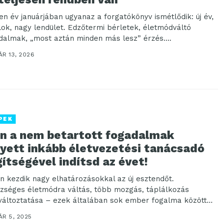
en év januárjában ugyanaz a forgatókönyv ismétlődik: új év,
élok, nagy lendület. Edzőtermi bérletek, életmódváltó
dalmak, „most aztán minden más lesz” érzés....
R 13, 2026
PEK
én a nem betartott fogadalmak
lyett inkább életvezetési tanácsadó
ítségével indítsd az évet!
n kezdik nagy elhatározásokkal az új esztendőt.
zséges életmódra váltás, több mozgás, táplálkozás
áltoztatása – ezek általában sok ember fogalma között
epelnek. Vannak,...
R 5, 2025