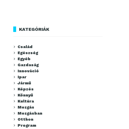
KATEGÓRIÁK
Család
Egészség
Egyéb
Gazdaság
Innováció
Ipar
Jármű
Képzés
Könnyű
Kultúra
Mozgás
Mozgásban
Otthon
Program