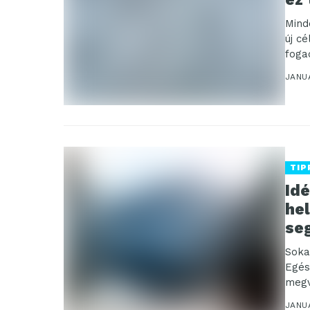
Mind
új c
foga
JANUÁ
TIP
Id
he
seg
Soka
Egés
megv
szer
JANUÁ