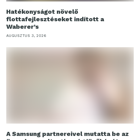
Hatékonyságot növelő
flottafejlesztéseket indított a
Waberer’s
AUGUSZTUS 3, 2026
A Samsung partnereivel mutatta be az