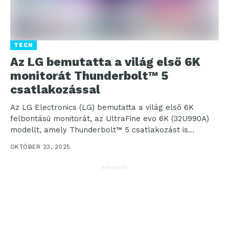
TECH
Az LG bemutatta a világ első 6K
monitorát Thunderbolt™ 5
csatlakozással
Az LG Electronics (LG) bemutatta a világ első 6K
felbontású monitorát, az UltraFine evo 6K (32U990A)
modellt, amely Thunderbolt™ 5 csatlakozást is
lehetővé...
OKTÓBER 23, 2025
HIRDETÉS