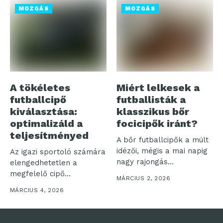
MOZGÁS
MOZGÁS
A tökéletes
Miért lelkesek a
futballcipő
futballisták a
kiválasztása:
klasszikus bőr
optimalizáld a
focicipők iránt?
teljesítményed
A bőr futballcipők a múlt
idézői, mégis a mai napig
Az igazi sportoló számára
nagy rajongás...
elengedhetetlen a
megfelelő cipő
MÁRCIUS 2, 2026
kiválasztása, hiszen az
MÁRCIUS 4, 2026
alaposan...