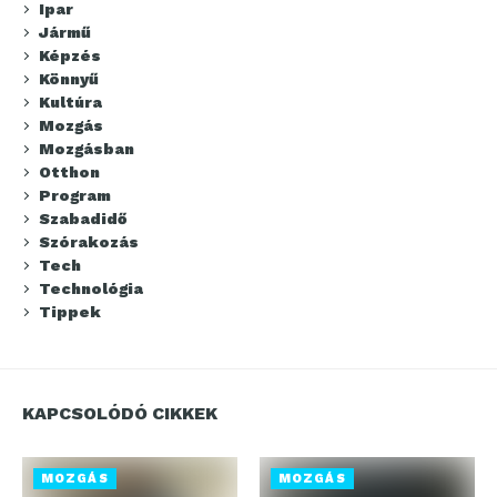
Ipar
Jármű
Képzés
Könnyű
Kultúra
Mozgás
Mozgásban
Otthon
Program
Szabadidő
Szórakozás
Tech
Technológia
Tippek
KAPCSOLÓDÓ CIKKEK
MOZGÁS
MOZGÁS