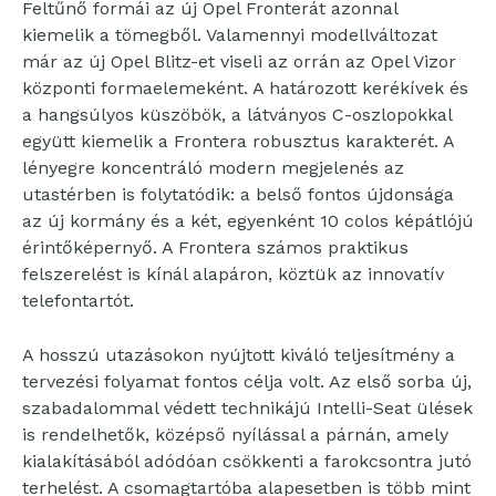
Feltűnő formái az új Opel Fronterát azonnal
kiemelik a tömegből. Valamennyi modellváltozat
már az új Opel Blitz-et viseli az orrán az Opel Vizor
központi formaelemeként. A határozott kerékívek és
a hangsúlyos küszöbök, a látványos C-oszlopokkal
együtt kiemelik a Frontera robusztus karakterét. A
lényegre koncentráló modern megjelenés az
utastérben is folytatódik: a belső fontos újdonsága
az új kormány és a két, egyenként 10 colos képátlójú
érintőképernyő. A Frontera számos praktikus
felszerelést is kínál alapáron, köztük az innovatív
telefontartót.
A hosszú utazásokon nyújtott kiváló teljesítmény a
tervezési folyamat fontos célja volt. Az első sorba új,
szabadalommal védett technikájú Intelli-Seat ülések
is rendelhetők, középső nyílással a párnán, amely
kialakításából adódóan csökkenti a farokcsontra jutó
terhelést. A csomagtartóba alapesetben is több mint