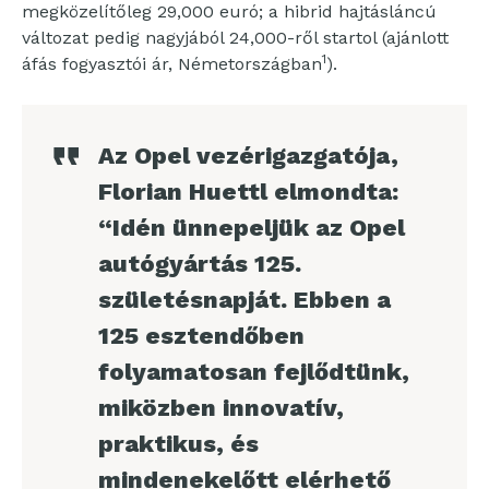
megközelítőleg 29,000 euró; a hibrid hajtásláncú
változat pedig nagyjából 24,000-ről startol (ajánlott
1
áfás fogyasztói ár, Németországban
).
Az Opel vezérigazgatója,
Florian Huettl elmondta:
“Idén ünnepeljük az Opel
autógyártás 125.
születésnapját. Ebben a
125 esztendőben
folyamatosan fejlődtünk,
miközben innovatív,
praktikus, és
mindenekelőtt elérhető