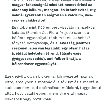
magyar lakosságnál mindkét nemet érinti az
alacsony kálium-, mangán- és krómbevitel
, míg
nőknél gyakrabban elégtelen a kalcium-,
vas-,
réz- és cinkbevitel.
Egy több mint 1100 embert vizsgáló nemzetközi
kutatás (Flemish Gut Flora Project) szerint a
bélflóra egyensúlyát több mint 60 különböző
tényező befolyásolja, és
a lakosság jelentős
részénél jelen van legalább egy olyan hatás
(például helytelen étrend, túlsúly vagy
gyógyszerszedés), ami felboríthatja a
bélrendszer egyensúlyát.
Ezek együtt olyan biokémiai környezetet hoznak
létre, amelyben a motiváció, a fókusz és a mentális
stabilitás nem tud optimálisan működni
,
függetlenül
attól, hogy valaki éppen mennyire érzi magát
lelkesnek vagy pozitívnak.