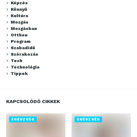
Képzés
Könnyű
Kultúra
Mozgás
Mozgásban
Otthon
Program
Szabadidő
Szórakozás
Tech
Technológia
Tippek
KAPCSOLÓDÓ CIKKEK
EGÉSZSÉG
EGÉSZSÉG