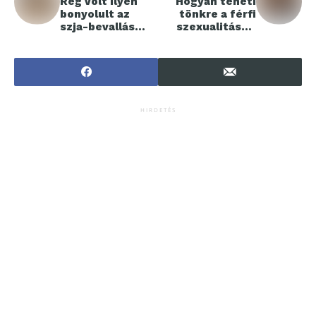
Rég volt ilyen
Hogyan teheti
bonyolult az
tönkre a férfi
szja-bevallás
szexualitást a
elkészítése
teljesítménykén
yszer?
HIRDETÉS