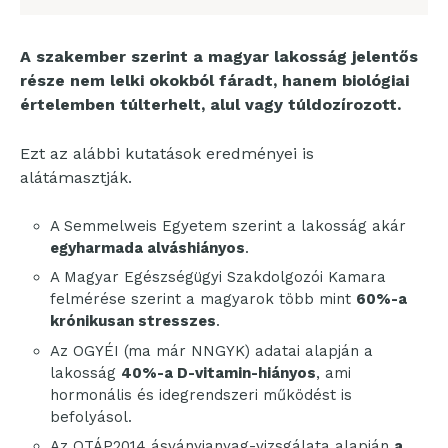
A szakember szerint a magyar lakosság jelentős
része nem lelki okokból fáradt, hanem biológiai
értelemben túlterhelt, alul vagy túldozírozott.
Ezt az alábbi kutatások eredményei is
alátámasztják.
A Semmelweis Egyetem szerint a lakosság akár
egyharmada alváshiányos
.
A Magyar Egészségügyi Szakdolgozói Kamara
felmérése szerint a magyarok több mint
60%-a
krónikusan stresszes
.
Az OGYÉI (ma már NNGYK) adatai alapján a
lakosság
40%-a D-vitamin-hiányos
, ami
hormonális és idegrendszeri működést is
befolyásol.
Az OTÁP2014 ásványianyag-vizsgálata alapján
a