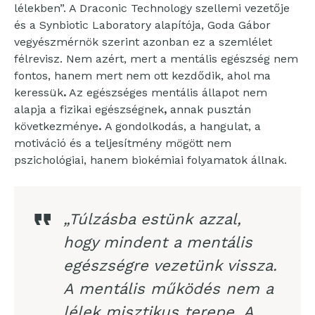
lélekben”. A Draconic Technology szellemi vezetője
és a Synbiotic Laboratory alapítója, Goda Gábor
vegyészmérnök szerint azonban ez a szemlélet
félrevisz. Nem azért, mert a mentális egészség nem
fontos, hanem mert nem ott kezdődik, ahol ma
keressük
.
Az egészséges mentális állapot nem
alapja a fizikai egészségnek
,
annak pusztán
következménye
.
A gondolkodás, a hangulat, a
motiváció és a teljesítmény mögött nem
pszichológiai, hanem biokémiai folyamatok állnak.
„Túlzásba estünk azzal,
hogy mindent a mentális
egészségre vezetünk vissza.
A mentális működés nem a
lélek misztikus terepe. A