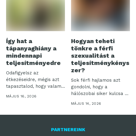
Így hat a
Hogyan teheti
tápanyaghiány a
tönkre a férfi
mindennapi
szexualitást a
teljesítményedre
teljesítménykénys
zer?
Odafigyelsz az
étkezéseidre, mégis azt
Sok férfi hajlamos azt
tapasztalod, hogy valami
gondolni, hogy a
nincs rendben? A
hálószobai siker kulcsa a
MÁJUS 16, 2026
reggelek...
technikai...
MÁJUS 14, 2026
PARTNEREINK