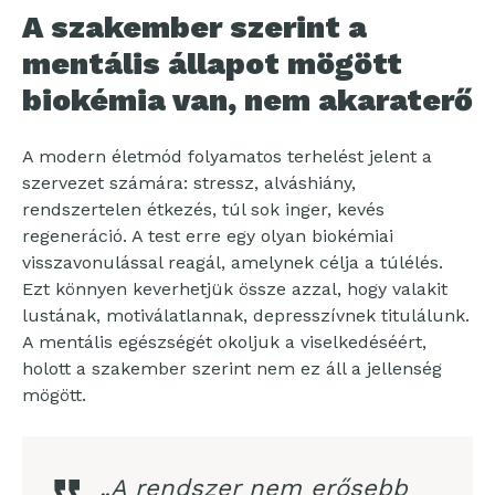
A szakember szerint a
mentális állapot mögött
biokémia van, nem akaraterő
A modern életmód folyamatos terhelést jelent a
szervezet számára: stressz, alváshiány,
rendszertelen étkezés, túl sok inger, kevés
regeneráció. A test erre egy olyan biokémiai
visszavonulással reagál, amelynek célja a túlélés.
Ezt könnyen keverhetjük össze azzal, hogy valakit
lustának, motiválatlannak, depresszívnek titulálunk.
A mentális egészségét okoljuk a viselkedéséért,
holott a szakember szerint nem ez áll a jellenség
mögött.
„A rendszer nem erősebb