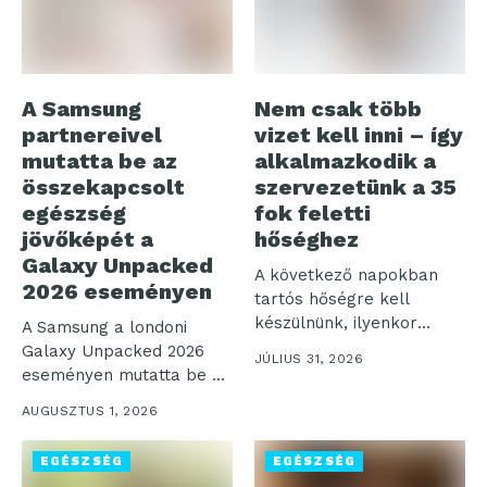
A Samsung
Nem csak több
partnereivel
vizet kell inni – így
mutatta be az
alkalmazkodik a
összekapcsolt
szervezetünk a 35
egészség
fok feletti
jövőképét a
hőséghez
Galaxy Unpacked
A következő napokban
2026 eseményen
tartós hőségre kell
készülnünk, ilyenkor
A Samsung a londoni
pedig nemcsak a
Galaxy Unpacked 2026
JÚLIUS 31, 2026
komfortérzetünk...
eseményen mutatta be a
digitális...
AUGUSZTUS 1, 2026
EGÉSZSÉG
EGÉSZSÉG