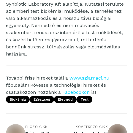
Synbiotic Laboratory Kft alapítója. Kutatási területe
az emberi test biokémiai működése, a terheléshez
való alkalmazkodás és a hosszú távú biológiai
egyensúly. Nem edző és nem motivációs
szakember: rendszerszinten érti a test működését,
és közérthetően magyarázza el, mi történik
bennünk stressz, túlhajszolás vagy életmódváltás
hatására.
További friss híreket talál a
www.sziamaci.hu
főoldalán! Kövesse a technológiai híreket és
csatlakozzon hozzánk a
Facebookon
is!
Biokémia
Egészség
Életmód
Test
ELŐZŐ CIKK
KÖVETKEZŐ CIKK