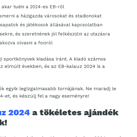
 akar tudni a 2024-es EB-ről
smerni a házigazda városokat és stadionokat
csapatok és játékosok állásával kapcsolatban
ekre, és szeretnének jól felkészülni az utazásra
kozva olvasni a fociról
i sportkönyvek kiadása iránt. A kiadó számos
az elmúlt években, és az EB-kalauz 2024 is a
k egyik legizgalmasabb tornájának. Ne maradj le
-et, és készülj fel a nagy eseményre!
uz 2024
a tökéletes ajándék
k!