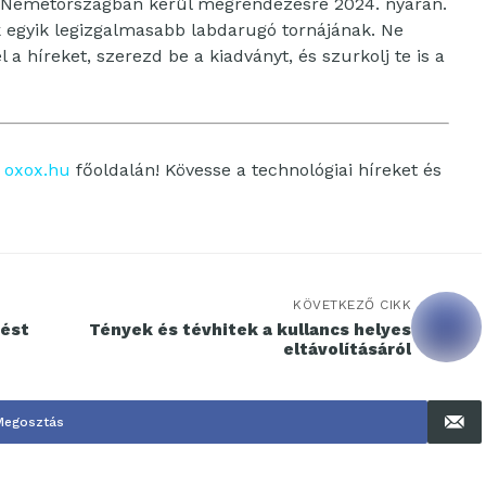
 Németországban kerül megrendezésre 2024. nyarán.
k egyik legizgalmasabb labdarugó tornájának. Ne
 híreket, szerezd be a kiadványt, és szurkolj te is a
z
oxox.hu
főoldalán! Kövesse a technológiai híreket és
KÖVETKEZŐ CIKK
tést
Tények és tévhitek a kullancs helyes
eltávolításáról
Megosztás