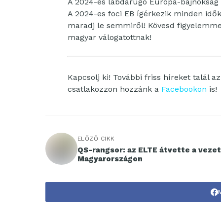
A 2024-es labdarúgó Európa-bajnokság
A 2024-es foci EB ígérkezik minden idő
maradj le semmiről! Kövesd figyelemmel a
magyar válogatottnak!
Kapcsolj ki! További friss híreket talál a
csatlakozzon hozzánk a
Facebookon
is!
ELŐZŐ CIKK
QS-rangsor: az ELTE átvette a veze
Magyarországon