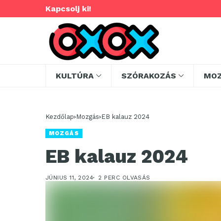
Kapcsolj ki!
KULTÚRA
SZÓRAKOZÁS
MO
Kezdőlap
Mozgás
EB kalauz 2024
MOZGÁS
EB kalauz 2024
JÚNIUS 11, 2024
2 PERC OLVASÁS