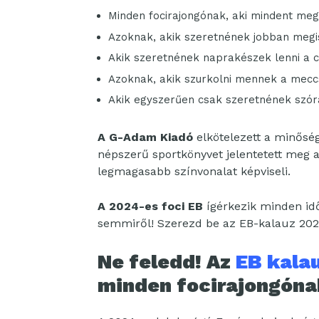
Minden focirajongónak, aki mindent meg
Azoknak, akik szeretnének jobban megi
Akik szeretnének naprakészek lenni a 
Azoknak, akik szurkolni mennek a meccs
Akik egyszerűen csak szeretnének szóra
A G-Adam Kiadó
elkötelezett a minőség
népszerű sportkönyvet jelentetett meg 
legmagasabb színvonalat képviseli.
A 2024-es foci EB
ígérkezik minden idő
semmiről! Szerezd be az EB-kalauz 2024
Ne feledd! Az
EB kala
minden focirajongóna