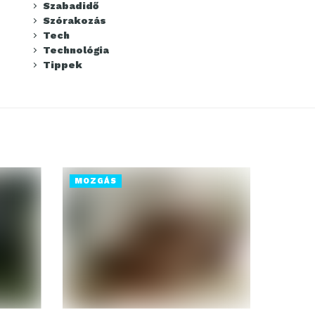
Szabadidő
Szórakozás
Tech
Technológia
Tippek
MOZGÁS