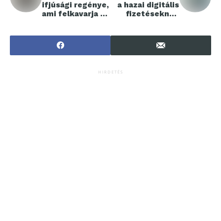
ifjúsági regénye,
a hazai digitális
ami felkavarja az
fizetéseknél:
állóvizet
elindult a qvik!
HIRDETÉS