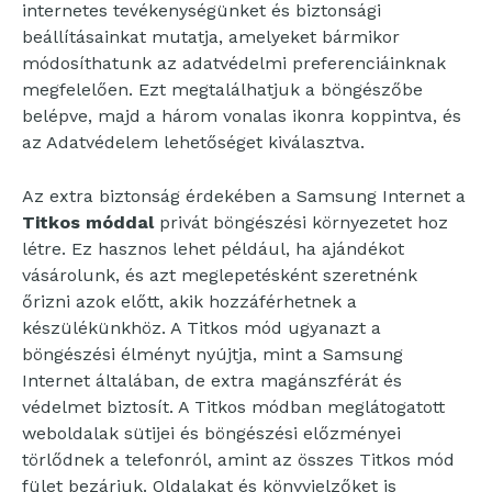
internetes tevékenységünket és biztonsági
beállításainkat mutatja, amelyeket bármikor
módosíthatunk az adatvédelmi preferenciáinknak
megfelelően. Ezt megtalálhatjuk a böngészőbe
belépve, majd a három vonalas ikonra koppintva, és
az Adatvédelem lehetőséget kiválasztva.
Az extra biztonság érdekében a Samsung Internet a
Titkos móddal
privát böngészési környezetet hoz
létre. Ez hasznos lehet például, ha ajándékot
vásárolunk, és azt meglepetésként szeretnénk
őrizni azok előtt, akik hozzáférhetnek a
készülékünkhöz. A Titkos mód ugyanazt a
böngészési élményt nyújtja, mint a Samsung
Internet általában, de extra magánszférát és
védelmet biztosít. A Titkos módban meglátogatott
weboldalak sütijei és böngészési előzményei
törlődnek a telefonról, amint az összes Titkos mód
fület bezárjuk. Oldalakat és könyvjelzőket is