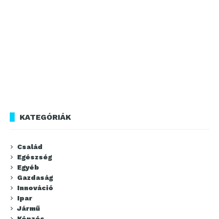
KATEGÓRIÁK
Család
Egészség
Egyéb
Gazdaság
Innováció
Ipar
Jármű
Képzés