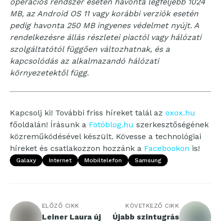
operációs rendszer esetén havonta legfeljebb 1024
MB, az Android OS 11 vagy korábbi verziók esetén
pedig havonta 250 MB ingyenes védelmet nyújt. A
rendelkezésre állás részletei piactól vagy hálózati
szolgáltatótól függően változhatnak, és a
kapcsolódás az alkalmazandó hálózati
környezetektől függ.
Kapcsolj ki! További friss híreket talál az
oxox.hu
főoldalán! Írásunk a
Fotóblog.hu
szerkesztőségének
közreműködésével készült. Kövesse a technológiai
híreket és csatlakozzon hozzánk a
Facebookon
is!
Galaxy
Internet
Mobiltelefon
Samsung
ELŐZŐ CIKK
KÖVETKEZŐ CIKK
Leiner Laura új
Újabb szintugrás