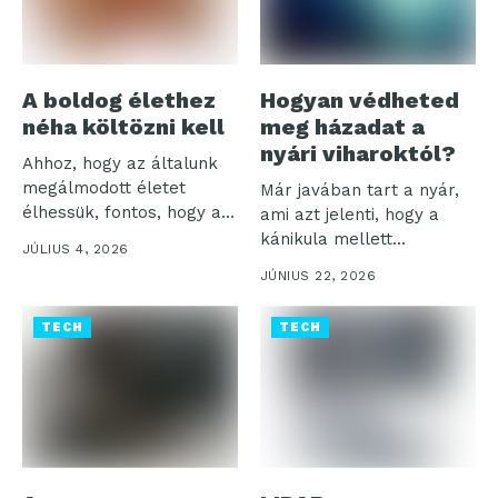
A boldog élethez
Hogyan védheted
néha költözni kell
meg házadat a
nyári viharoktól?
Ahhoz, hogy az általunk
megálmodott életet
Már javában tart a nyár,
élhessük, fontos, hogy a
ami azt jelenti, hogy a
mindennapjainkat a...
kánikula mellett...
JÚLIUS 4, 2026
JÚNIUS 22, 2026
TECH
TECH