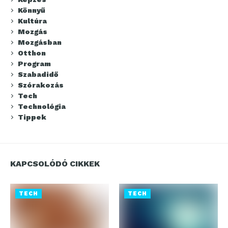
Könnyű
Kultúra
Mozgás
Mozgásban
Otthon
Program
Szabadidő
Szórakozás
Tech
Technológia
Tippek
KAPCSOLÓDÓ CIKKEK
TECH
TECH