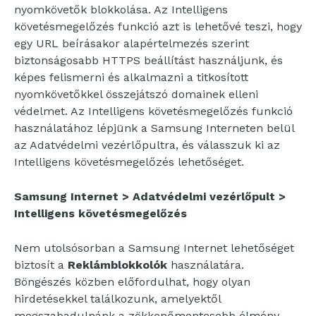
nyomkövetők blokkolása. Az Intelligens
követésmegelőzés funkció azt is lehetővé teszi, hogy
egy URL beírásakor alapértelmezés szerint
biztonságosabb HTTPS beállítást használjunk, és
képes felismerni és alkalmazni a titkosított
nyomkövetőkkel összejátszó domainek elleni
védelmet. Az Intelligens követésmegelőzés funkció
használatához lépjünk a Samsung Interneten belül
az Adatvédelmi vezérlőpultra, és válasszuk ki az
Intelligens követésmegelőzés lehetőséget.
Samsung Internet > Adatvédelmi vezérlőpult >
Intelligens követésmegelőzés
Nem utolsósorban a Samsung Internet lehetőséget
biztosít a
Reklámblokkolók
használatára.
Böngészés közben előfordulhat, hogy olyan
hirdetésekkel találkozunk, amelyektől
megszabadulnánk a zökkenőmentesebb élmény