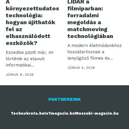
A
LIDAR a
környezettudatos
filmiparban:
technológia:
forradalmi
hogyan újíthatók
megoldás a
fel az
matchmoving
elhasználódott
technológiában
eszközök?
A modern életmódunkhoz
hozzátartoznak a
Eszedbe jutott már, mi
lenyűgöző filmes és
történik az elavult
televíziós produkciók,
informatikai
JÚNIUS 4, 2026
aminek következtében...
eszközeiddel? Az inkluzív
JÚNIUS 6, 2026
és...
PARTNEREINK
Technokrata.hu
IoTmagazin.hu
Muszaki-magazin.hu