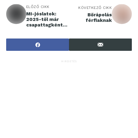
ELŐZŐ CIKK
KÖVETKEZŐ CIKK
MI-jóslatok:
Bőrápolás
2025-től már
férfiaknak
csapattagként
dolgozik velünk
a mesterséges
intelligencia
HIRDETÉS