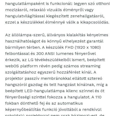
hangulatlámpaként is funkcionál: legyen szó otthoni
mozizásról, relaxáló vizuális élményről vagy
hangulatvilágítással kiegészített zenehallgatásról,
ezzel a készülékkel élménnyé válik a kikapcsolódás.
Az állólámpa-szerű, állványos kialakítás kényelmes
használhatóságot és könnyű elhelyezést garantál
bármilyen térben. A készülék FHD (1920 x 1080)
felbontással és 300 ANSI lumenes fényerővel
érkezik, az LG tévékészülékeiből ismert, beépített
webOS platform révén pedig számos streaming
szolgáltatáshoz egyszerű hozzáférést kínál. A
projektor passzív membránokkal ellátott sztereó
hangszórói gazdag és telt hangzást kínálnak, míg a
beépített LED-hangulatlámpa kilenc színnel és öt
fényerősségi szinttel fokozza a hangulatot. A 110
fokban dönthető fej és az automatikus
képernyőbeállítás funkció jóvoltából a rendkívül
sokoldalú projektorral nem csak házimozi-est, de