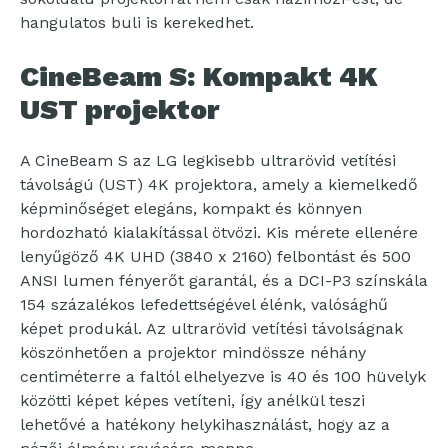
hangulatos buli is kerekedhet.
CineBeam S: Kompakt 4K
UST projektor
A CineBeam S az LG legkisebb ultrarövid vetítési
távolságú (UST) 4K projektora, amely a kiemelkedő
képminőséget elegáns, kompakt és könnyen
hordozható kialakítással ötvözi. Kis mérete ellenére
lenyűgöző 4K UHD (3840 x 2160) felbontást és 500
ANSI lumen fényerőt garantál, és a DCI-P3 színskála
154 százalékos lefedettségével élénk, valósághű
képet produkál. Az ultrarövid vetítési távolságnak
köszönhetően a projektor mindössze néhány
centiméterre a faltól elhelyezve is 40 és 100 hüvelyk
közötti képet képes vetíteni, így anélkül teszi
lehetővé a hatékony helykihasználást, hogy az a