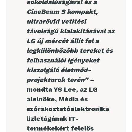
sokoldalúságával és a
CineBeam S kompakt,
ultrarövid vetítési
távolságú kialakításával az
LG új mércét állít fel a
legkülönbözőbb tereket és
felhasználói igényeket
kiszolgáló életmód-
projektorok terén”
–
mondta YS Lee, az LG
alelnöke, Média és
szórakoztatóelektronika
üzletágának IT-
termékekért felelős