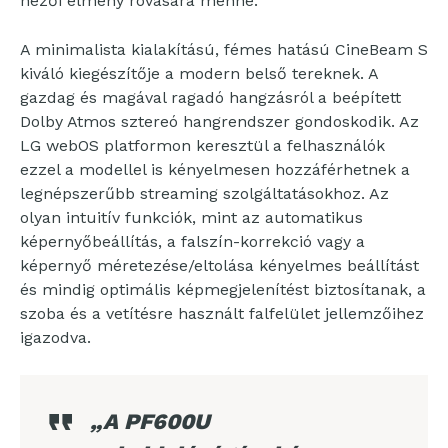
nézői élmény rovására menne.
A minimalista kialakítású, fémes hatású CineBeam S
kiváló kiegészítője a modern belső tereknek. A
gazdag és magával ragadó hangzásról a beépített
Dolby Atmos sztereó hangrendszer gondoskodik. Az
LG webOS platformon keresztül a felhasználók
ezzel a modellel is kényelmesen hozzáférhetnek a
legnépszerűbb streaming szolgáltatásokhoz. Az
olyan intuitív funkciók, mint az automatikus
képernyőbeállítás, a falszín-korrekció vagy a
képernyő méretezése/eltolása kényelmes beállítást
és mindig optimális képmegjelenítést biztosítanak, a
szoba és a vetítésre használt falfelület jellemzőihez
igazodva.
„A PF600U