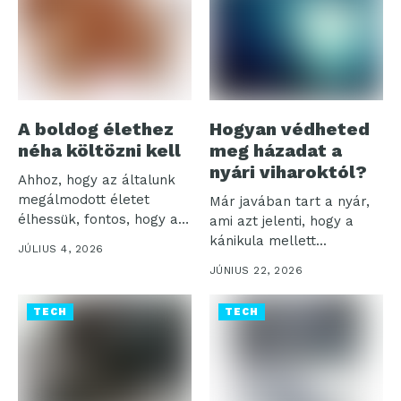
A boldog élethez
Hogyan védheted
néha költözni kell
meg házadat a
nyári viharoktól?
Ahhoz, hogy az általunk
megálmodott életet
Már javában tart a nyár,
élhessük, fontos, hogy a
ami azt jelenti, hogy a
mindennapjainkat a...
kánikula mellett...
JÚLIUS 4, 2026
JÚNIUS 22, 2026
TECH
TECH