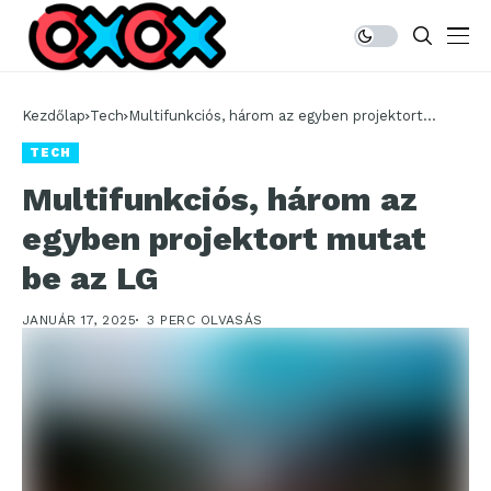
Kezdőlap
Tech
Multifunkciós, három az egyben projektort
mutat be az LG
TECH
Multifunkciós, három az
egyben projektort mutat
be az LG
JANUÁR 17, 2025
3 PERC OLVASÁS