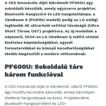
A CES innovációs díját kiérdemlő PF600U egy
sokoldalú készülék, amely egyszerre projektor,
Bluetooth-hangszóró és LED hangulatlámpa, a
CineBeam S (PU615U modell) pedig az LG eddigi
legkisebb 4K ultrarövid vetítési távolságú (Ultra
Short Throw, UST) projektora. Az új modellek a
népszerű, 2024-es LG CineBeam Q méltó utódai:
kivételes képminőségükkel, egyedi
formatervükkel és könnyű kezelhetőségükkel
ideális kiegészítői a modern otthonoknak.
PF600U: Sokoldalú társ
három funkcióval
A CES innovációs díját is kiérdemlő, úttörő PF600U
egy multifunkcionális készülék, amely bármilyen
életteret hangulatossá varázsol. Projektorként,
Bluetooth-hangszóróként és LED-