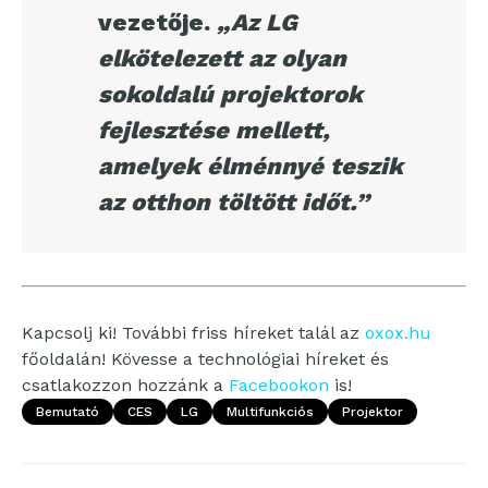
vezetője.
„Az LG
elkötelezett az olyan
sokoldalú projektorok
fejlesztése mellett,
amelyek élménnyé teszik
az otthon töltött időt.”
Kapcsolj ki! További friss híreket talál az
oxox.hu
főoldalán! Kövesse a technológiai híreket és
csatlakozzon hozzánk a
Facebookon
is!
Bemutató
CES
LG
Multifunkciós
Projektor