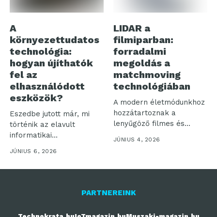
A
LIDAR a
környezettudatos
filmiparban:
technológia:
forradalmi
hogyan újíthatók
megoldás a
fel az
matchmoving
elhasználódott
technológiában
eszközök?
A modern életmódunkhoz
hozzátartoznak a
Eszedbe jutott már, mi
lenyűgöző filmes és
történik az elavult
televíziós produkciók,
informatikai
JÚNIUS 4, 2026
aminek következtében...
eszközeiddel? Az inkluzív
JÚNIUS 6, 2026
és...
PARTNEREINK
Technokrata.hu
IoTmagazin.hu
Muszaki-magazin.hu