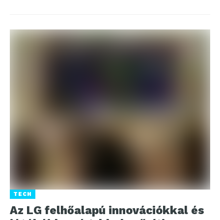
TECH
Az LG felhőalapú innovációkkal és