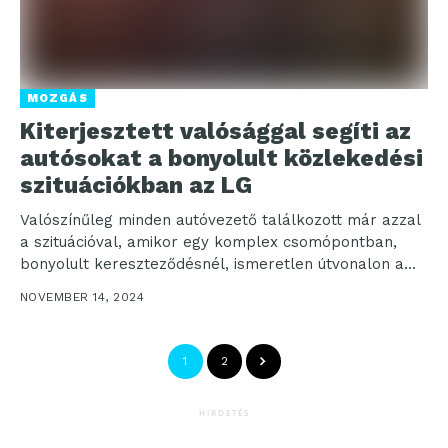
MOZGÁS
Kiterjesztett valósággal segíti az
autósokat a bonyolult közlekedési
szituációkban az LG
Valószínűleg minden autóvezető találkozott már azzal
a szituációval, amikor egy komplex csomópontban,
bonyolult kereszteződésnél, ismeretlen útvonalon a
megszokottnál nagyobb kihívást jelent a tájékozódás,...
NOVEMBER 14, 2024
1
2
HIRDETÉS