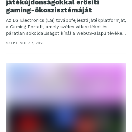
játékújdonságokkal erősíti
gaming-ökoszisztémáját
Az LG Electronics (LG) továbbfejleszti játékplatformját,
a Gaming Portalt, amely széles választékot és
páratlan sokoldalúságot kínál a webOS-alapú tévéken
és egyéb eszközökön is....
SZEPTEMBER 7, 2025