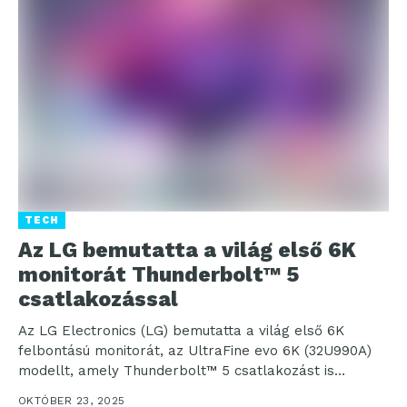
TECH
Az LG bemutatta a világ első 6K
monitorát Thunderbolt™ 5
csatlakozással
Az LG Electronics (LG) bemutatta a világ első 6K
felbontású monitorát, az UltraFine evo 6K (32U990A)
modellt, amely Thunderbolt™ 5 csatlakozást is
lehetővé...
OKTÓBER 23, 2025