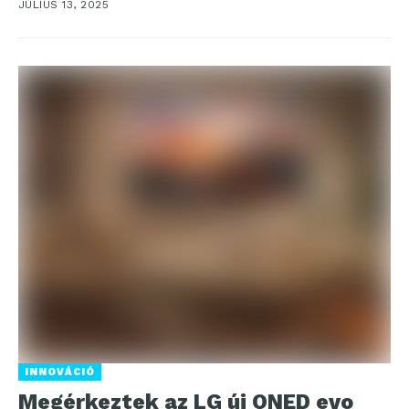
JÚLIUS 13, 2025
INNOVÁCIÓ
Megérkeztek az LG új QNED evo