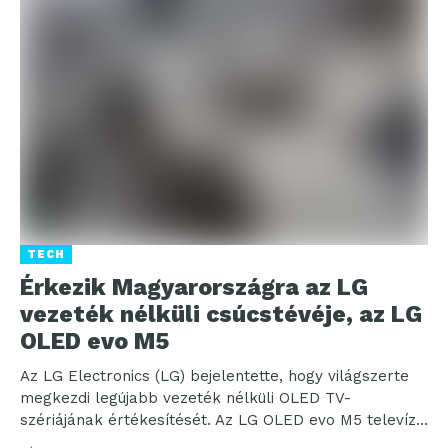
TECH
Érkezik Magyarországra az LG
vezeték nélküli csúcstévéje, az LG
OLED evo M5
Az LG Electronics (LG) bejelentette, hogy világszerte
megkezdi legújabb vezeték nélküli OLED TV-
szériájának értékesítését. Az LG OLED evo M5 televízió
az LG fejlett...