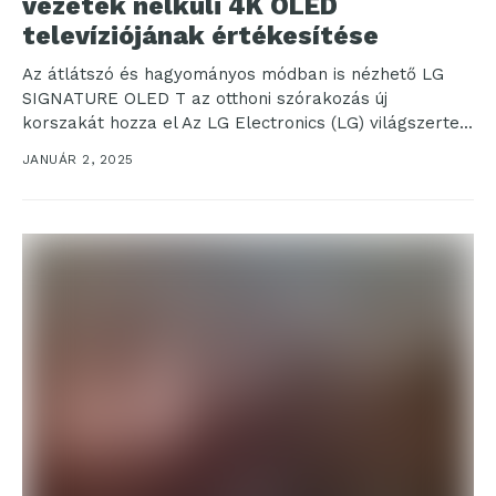
vezeték nélküli 4K OLED
televíziójának értékesítése
Az átlátszó és hagyományos módban is nézhető LG
SIGNATURE OLED T az otthoni szórakozás új
korszakát hozza el Az LG Electronics (LG) világszerte...
JANUÁR 2, 2025