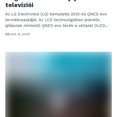
televíziói
Az LG Electronics (LG) bemutatta 2025-ös QNED evo
termékcsaládját. Az LCD technológiában jelentős
újításnak minősülő QNED evo tévék a vállalat OLED
kijelzőihöz hasonlóan...
MÁJUS 9, 2025