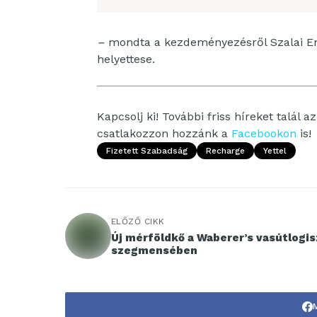
–
mondta a kezdeményezésről Szalai Eni
helyettese.
Kapcsolj ki! További friss híreket talál a
csatlakozzon hozzánk a
Facebookon
is!
Fizetett Szabadság
Recharge
Yettel
ELŐZŐ CIKK
Új mérföldkő a Waberer’s vasútlogis
szegmensében