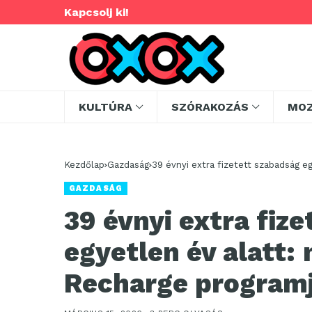
Kapcsolj ki!
KULTÚRA
SZÓRAKOZÁS
MO
Kezdőlap
Gazdaság
39 évnyi extra fizetett szabadság e
GAZDASÁG
39 évnyi extra fiz
egyetlen év alatt:
Recharge program