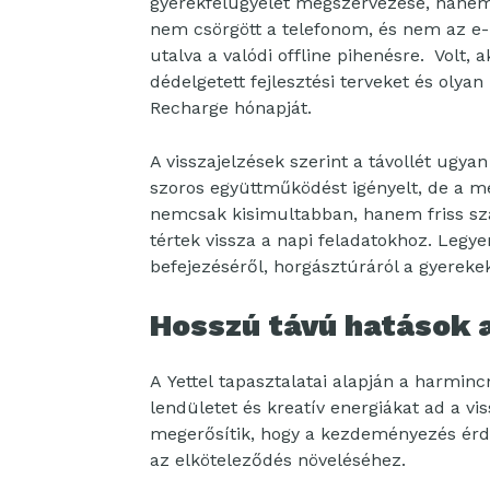
gyerekfelügyelet megszervezése, hanem 
nem csörgött a telefonom, és nem az e-
utalva a valódi offline pihenésre. Volt, 
dédelgetett fejlesztési terveket és olyan i
Recharge hónapját.
A visszajelzések szerint a távollét ugya
szoros együttműködést igényelt, de a m
nemcsak kisimultabban, hanem friss sza
tértek vissza a napi feladatokhoz. Legye
befejezéséről, horgásztúráról a gyereke
Hosszú távú hatások a 
A Yettel tapasztalatai alapján a harmincn
lendületet és kreatív energiákat ad a v
megerősítik, hogy a kezdeményezés érde
az elköteleződés növeléséhez.