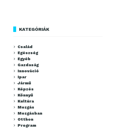
KATEGÓRIÁK
Család
Egészség
Egyéb
Gazdaság
Innováció
Ipar
Jármű
Képzés
Könnyű
Kultúra
Mozgás
Mozgásban
Otthon
Program