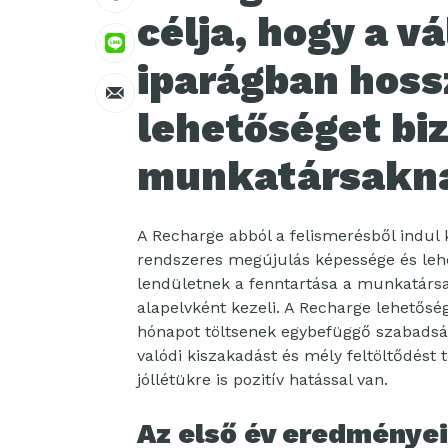
célja, hogy a v
iparágban hoss
lehetőséget biz
munkatársakn
A Recharge abból a felismerésből indul k
rendszeres megújulás képessége és lehe
lendületnek a fenntartása a munkatársa
alapelvként kezeli. A Recharge lehetősége
hónapot töltsenek egybefüggő szabadság
valódi kiszakadást és mély feltöltődést
jóllétükre is pozitív hatással van.
Az első év eredménye