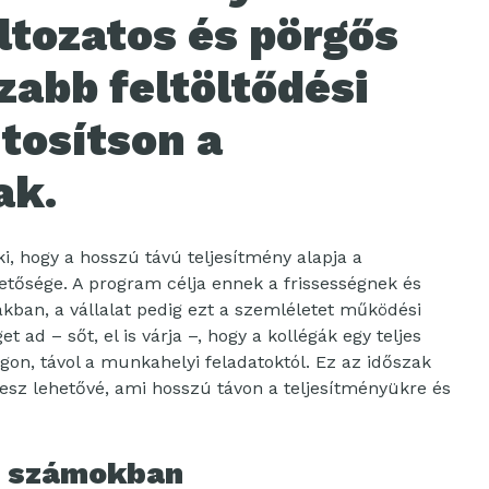
áltozatos és pörgős
zabb feltöltődési
tosítson a
ak
.
i, hogy a hosszú távú teljesítmény alapja a
tősége. A program célja ennek a frissességnek és
kban, a vállalat pedig ezt a szemléletet működési
t ad – sőt, el is várja –, hogy a kollégák egy teljes
on, távol a munkahelyi feladatoktól. Ez az időszak
 tesz lehetővé, ami hosszú távon a teljesítményükre és
i számokban