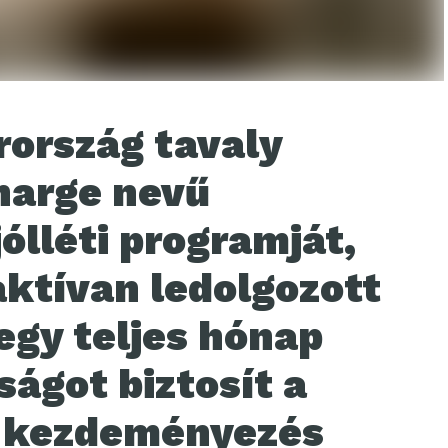
rország tavaly
harge nevű
ólléti programját,
ktívan ledolgozott
egy teljes hónap
ságot biztosít a
A kezdeményezés