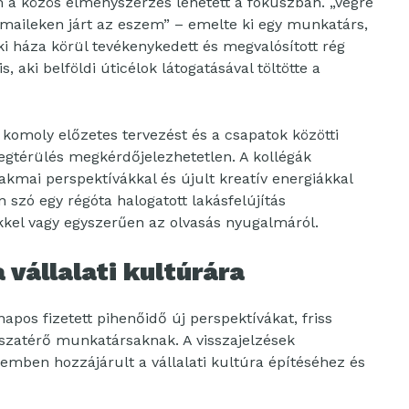
a közös élményszerzés lehetett a fókuszban. „Végre
maileken járt az eszem” – emelte ki egy munkatárs,
aki háza körül tevékenykedett és megvalósított rég
s, aki belföldi úticélok látogatásával töltötte a
n komoly előzetes tervezést és a csapatok közötti
egtérülés megkérdőjelezhetetlen. A kollégák
kmai perspektívákkal és újult kreatív energiákkal
n szó egy régóta halogatott lakásfelújítás
kkel vagy egyszerűen az olvasás nyugalmáról.
vállalati kultúrára
apos fizetett pihenőidő új perspektívákat, friss
isszatérő munkatársaknak. A visszajelzések
mben hozzájárult a vállalati kultúra építéséhez és