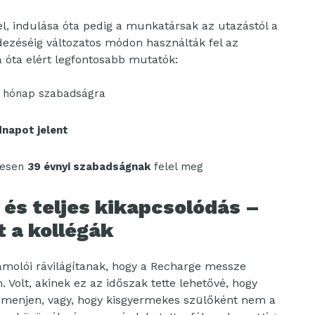
l, indulása óta pedig a munkatársak az utazástól a
edezéséig változatos módon használták fel az
 óta elért legfontosabb mutatók:
 1 hónap szabadságra
dnapot jelent
szesen
39 évnyi szabadságnak
felel meg
és teljes kikapcsolódás –
t a kollégák
molói rávilágítanak, hogy a Recharge messze
 Volt, akinek ez az időszak tette lehetővé, hogy
a menjen, vagy, hogy kisgyermekes szülőként nem a