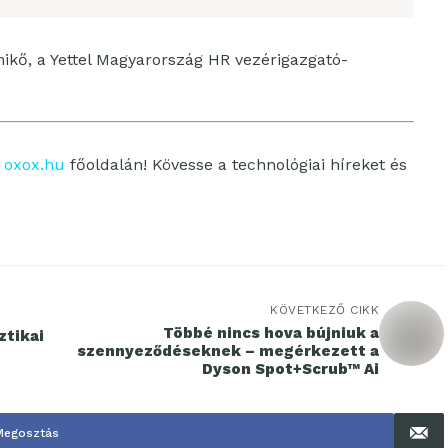
kő, a Yettel Magyarország HR vezérigazgató-
z
oxox.hu
főoldalán! Kövesse a technológiai híreket és
KÖVETKEZŐ CIKK
Többé nincs hova bújniuk a
ztikai
szennyeződéseknek – megérkezett a
Dyson Spot+Scrub™ Ai
Megosztás