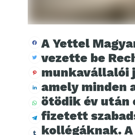
A Yettel Magya
vezette be Rec
munkavállalói j
amely minden a
ötödik év után 
fizetett szabad
kollégáknak. 