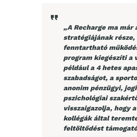
„A Recharge ma már a
stratégiájának része,
fenntartható működés
program kiegészíti a v
például a 4 hetes apa
szabadságot, a sporto
anonim pénzügyi, jogi
pszichológiai szakért
visszaigazolja, hogy a
kollégák által teremte
feltöltődést támogató