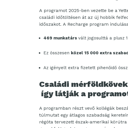
A programot 2025-ben vezette be a Yette
családi időtöltésen át az új hobbik felf
időszakot. A Recharge program indulása
469 munkatárs
vált jogosulttá a plusz
Ez összesen
közel
15 000 extra szaba
Az igényelt extra fizetett pihenőidő ös
Családi mérföldkövek 
így látják a programo
A programban részt vevő kollégák beszá
túlmutat egy átlagos szabadság keretein.
régóta tervezett észak-amerikai körútr