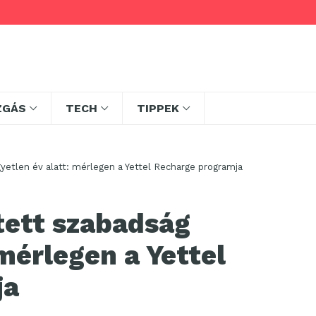
ZGÁS
TECH
TIPPEK
gyetlen év alatt: mérlegen a Yettel Recharge programja
etett szabadság
 mérlegen a Yettel
ja