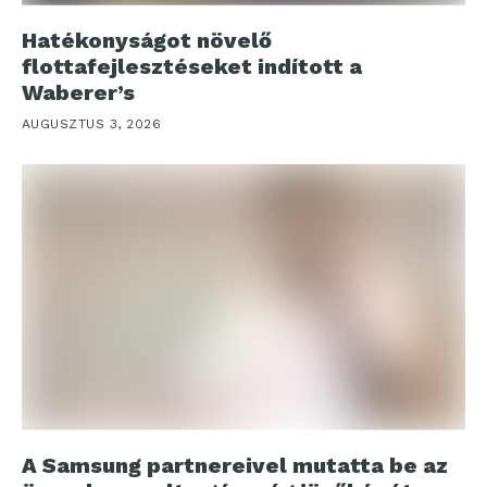
Hatékonyságot növelő
flottafejlesztéseket indított a
Waberer’s
AUGUSZTUS 3, 2026
A Samsung partnereivel mutatta be az