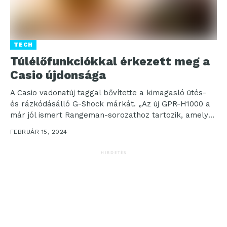
TECH
Túlélőfunkciókkal érkezett meg a
Casio újdonsága
A Casio vadonatúj taggal bővítette a kimagasló ütés-
és rázkódásálló G-Shock márkát. „Az új GPR-H1000 a
már jól ismert Rangeman-sorozathoz tartozik, amelyet
olyan...
FEBRUÁR 15, 2024
HIRDETÉS