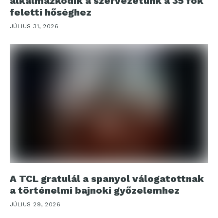
alkalmazkodik a szervezetünk a 35 fok
feletti hőséghez
JÚLIUS 31, 2026
A TCL gratulál a spanyol válogatottnak
a történelmi bajnoki győzelemhez
JÚLIUS 29, 2026