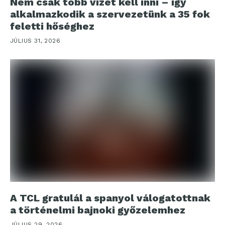
Nem csak több vizet kell inni – így
alkalmazkodik a szervezetünk a 35 fok
feletti hőséghez
JÚLIUS 31, 2026
A TCL gratulál a spanyol válogatottnak
a történelmi bajnoki győzelemhez
JÚLIUS 29, 2026