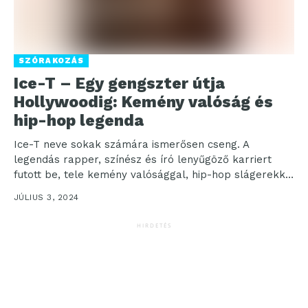
SZÓRAKOZÁS
Ice-T – Egy gengszter útja
Hollywoodig: Kemény valóság és
hip-hop legenda
Ice-T neve sokak számára ismerősen cseng. A
legendás rapper, színész és író lenyűgöző karriert
futott be, tele kemény valósággal, hip-hop slágerekkel
és hollywoodi...
JÚLIUS 3, 2024
HIRDETÉS