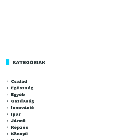
KATEGÓRIÁK
Család
Egészség
Egyéb
Gazdaság
Innováció
Ipar
Jármű
Képzés
Könnyű