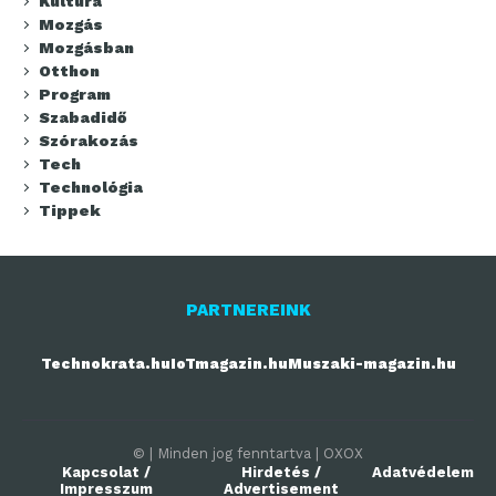
Kultúra
Mozgás
Mozgásban
Otthon
Program
Szabadidő
Szórakozás
Tech
Technológia
Tippek
PARTNEREINK
Technokrata.hu
IoTmagazin.hu
Muszaki-magazin.hu
© | Minden jog fenntartva | OXOX
Kapcsolat /
Hirdetés /
Adatvédelem
Impresszum
Advertisement