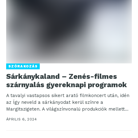
SZÓRAKOZÁS
Sárkánykaland – Zenés-filmes
szárnyalás gyereknapi programok
A tavalyi vastapsos sikert arató filmkoncert után, idén
az Így neveld a sárkányodat kerül színre a
Margitszigeten. A világszínvonalú produkciók mellett
idén sem...
ÁPRILIS 6, 2024