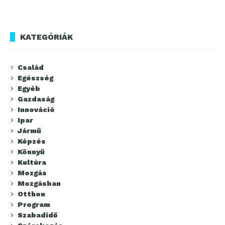
KATEGÓRIÁK
Család
Egészség
Egyéb
Gazdaság
Innováció
Ipar
Jármű
Képzés
Könnyű
Kultúra
Mozgás
Mozgásban
Otthon
Program
Szabadidő