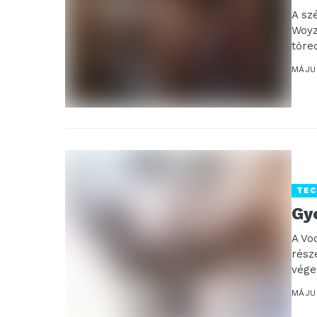
A sz
Woyz
töre
MÁJU
TEC
Gy
A Vo
rész
vége
sebes
MÁJUS