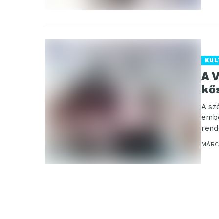
KUL
A 
kős
A sz
embe
rend
rend
MÁRCI