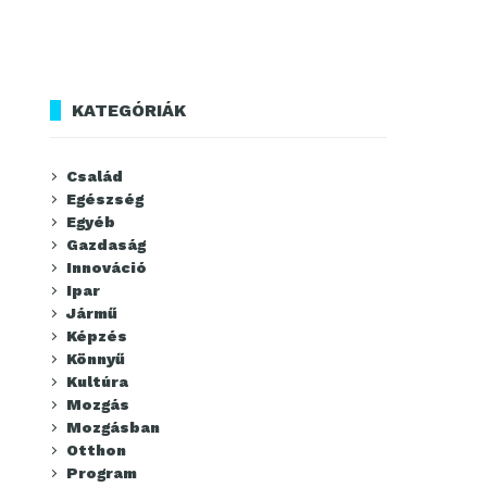
KATEGÓRIÁK
Család
Egészség
Egyéb
Gazdaság
Innováció
Ipar
Jármű
Képzés
Könnyű
Kultúra
Mozgás
Mozgásban
Otthon
Program