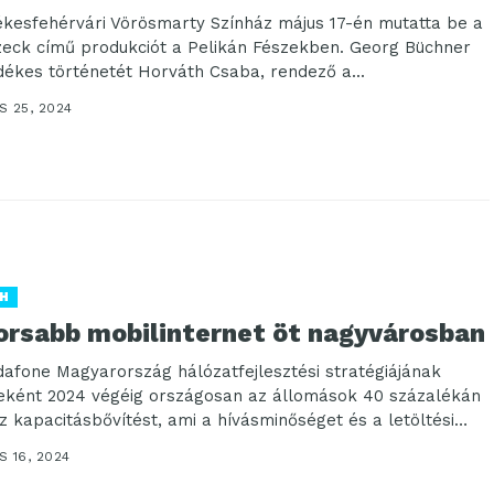
ékesfehérvári Vörösmarty Színház május 17-én mutatta be a
eck című produkciót a Pelikán Fészekben. Georg Büchner
dékes történetét Horváth Csaba, rendező a...
S 25, 2024
H
orsabb mobilinternet öt nagyvárosban
dafone Magyarország hálózatfejlesztési stratégiájának
eként 2024 végéig országosan az állomások 40 százalékán
z kapacitásbővítést, ami a hívásminőséget és a letöltési
séget is...
 16, 2024