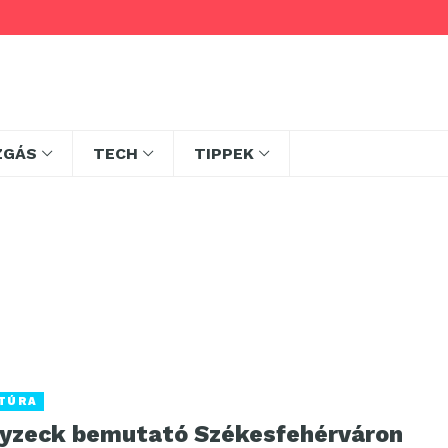
ZGÁS
TECH
TIPPEK
TÚRA
yzeck bemutató Székesfehérváron