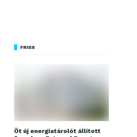
FRISS
Öt új energiatárolót állított