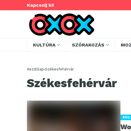
Kapcsolj ki!
KULTÚRA
SZÓRAKOZÁS
MO
Kezdőlap
Székesfehérvár
Székesfehérvár
KUL
Wo