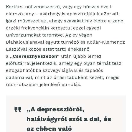
Kortárs, női zeneszerző, vagy egy húszas éveit
elemző lány – akárhogy is aposztrofáljuk aZorkát,
igazi művészet az, ahogy szavakat hív életre a zene
érzéki frekvenciáin keresztül ezzel egyedi
univerzumokat teremtve. Az év végén
Blahalousianaval együtt turnézó és Kollár-Klemencz
Lászlóval közös estet tartó énekesnő
a
„Cseresznyeszezon”
után újabb lemez
előfutárral jelentkezik, amely egy olyan témát tesz
elfogadhatóbbá szövegvilágával és tapadós
dallamaival, mint az óriási tabuként kezelt, mégis
úton-útszélen jelenlévő elmúlás.
„A depresszióról,
halálvágyról szól a dal, és
az ebben való