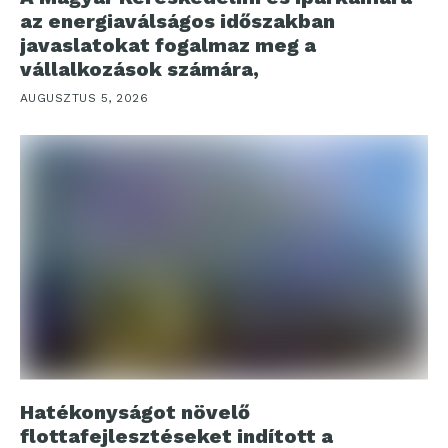
az energiaválságos időszakban
javaslatokat fogalmaz meg a
vállalkozások számára,
AUGUSZTUS 5, 2026
Hatékonyságot növelő
flottafejlesztéseket indított a