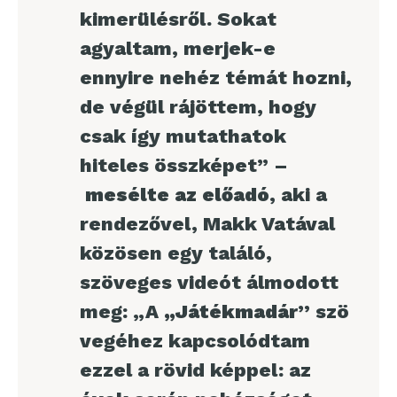
kimerülésről. Sokat
agyaltam, merjek-e
ennyire nehéz témát hozni,
de végül rájöttem, hogy
csak így mutathatok
hiteles összképet” –
mesélte az előadó
, aki a
rendezővel, Makk Vatával
közösen egy találó,
szöveges videót álmodott
meg: „A
„Játékmadár”
szö
vegéhez kapcsolódtam
ezzel a rövid képpel: az