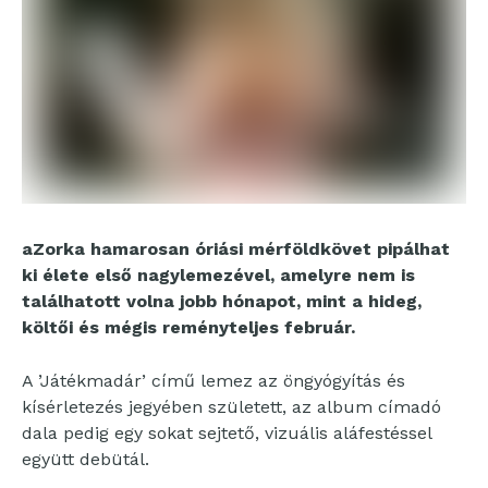
aZorka hamarosan óriási mérföldkövet pipálhat
ki élete első nagylemezével, amelyre nem is
találhatott volna jobb hónapot, mint a hideg,
költői és mégis reményteljes február.
A ’Játékmadár’ című lemez az öngyógyítás és
kísérletezés jegyében született, az album címadó
dala pedig egy sokat sejtető, vizuális aláfestéssel
együtt debütál.