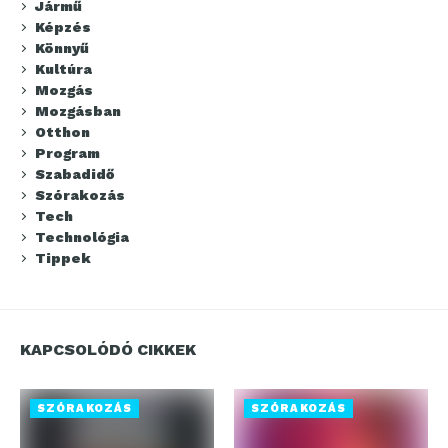
Jármű
Képzés
Könnyű
Kultúra
Mozgás
Mozgásban
Otthon
Program
Szabadidő
Szórakozás
Tech
Technológia
Tippek
KAPCSOLÓDÓ CIKKEK
SZÓRAKOZÁS
SZÓRAKOZÁS