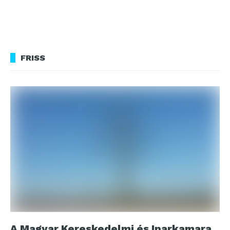
FRISS
A Magyar Kereskedelmi és Iparkamara