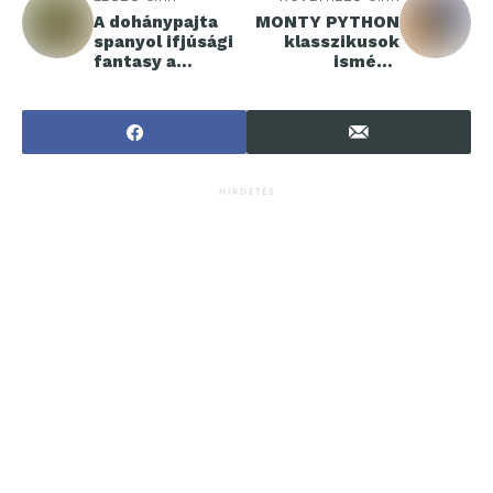
A dohánypajta
MONTY PYTHON
spanyol ifjúsági
klasszikusok
fantasy a
ismét a
mozikban
mozikban!
HIRDETÉS