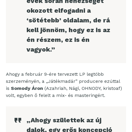
évek során nehézséget
okozott elfogadni a
‘sötétebb’ oldalam, de rá
kell jönnöm, hogy ez is az
én részem, ez is én
vagyok.”
Ahogy a február 9-ére tervezett LP legtöbb
szerzeményén, a „Játékmadár” producere ezúttal
is
Somody Áron
(Azahriah, Nági, OHNODY, kristoaf)
volt, egyben ő felelt a mix- és masteringért.
„Ahogy születtek az új
dalok, egy erős koncepció