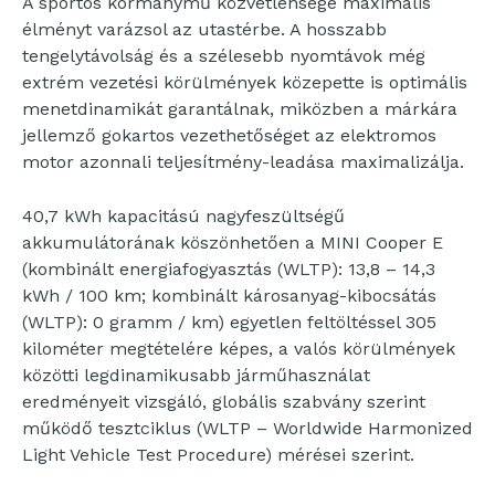
A sportos kormánymű közvetlensége maximális
élményt varázsol az utastérbe. A hosszabb
tengelytávolság és a szélesebb nyomtávok még
extrém vezetési körülmények közepette is optimális
menetdinamikát garantálnak, miközben a márkára
jellemző gokartos vezethetőséget az elektromos
motor azonnali teljesítmény-leadása maximalizálja.
40,7 kWh kapacitású nagyfeszültségű
akkumulátorának köszönhetően a MINI Cooper E
(kombinált energiafogyasztás (WLTP): 13,8 – 14,3
kWh / 100 km; kombinált károsanyag-kibocsátás
(WLTP): 0 gramm / km) egyetlen feltöltéssel 305
kilométer megtételére képes, a valós körülmények
közötti legdinamikusabb járműhasználat
eredményeit vizsgáló, globális szabvány szerint
működő tesztciklus (WLTP – Worldwide Harmonized
Light Vehicle Test Procedure) mérései szerint.