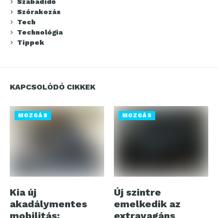
Szabadidő
Szórakozás
Tech
Technológia
Tippek
KAPCSOLÓDÓ CIKKEK
MOZGÁS
MOZGÁS
Kia új
Új szintre
akadálymentes
emelkedik az
mobilitás:
extravagáns