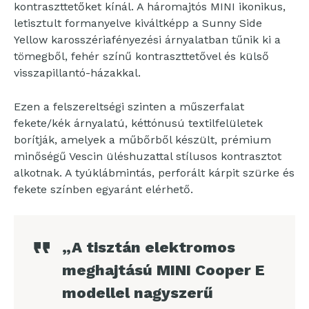
kontraszttetőket kínál. A háromajtós MINI ikonikus,
letisztult formanyelve kiváltképp a Sunny Side
Yellow karosszériafényezési árnyalatban tűnik ki a
tömegből, fehér színű kontraszttetővel és külső
visszapillantó-házakkal.
Ezen a felszereltségi szinten a műszerfalat
fekete/kék árnyalatú, kéttónusú textilfelületek
borítják, amelyek a műbőrből készült, prémium
minőségű Vescin üléshuzattal stílusos kontrasztot
alkotnak. A tyúklábmintás, perforált kárpit szürke és
fekete színben egyaránt elérhető.
„A tisztán elektromos
meghajtású MINI Cooper E
modellel nagyszerű