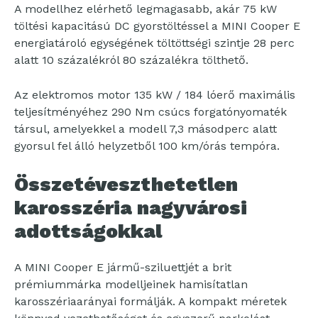
A modellhez elérhető legmagasabb, akár 75 kW
töltési kapacitású DC gyorstöltéssel a MINI Cooper E
energiatároló egységének töltöttségi szintje 28 perc
alatt 10 százalékról 80 százalékra tölthető.
Az elektromos motor 135 kW / 184 lóerő maximális
teljesítményéhez 290 Nm csúcs forgatónyomaték
társul, amelyekkel a modell 7,3 másodperc alatt
gyorsul fel álló helyzetből 100 km/órás tempóra.
Összetéveszthetetlen
karosszéria nagyvárosi
adottságokkal
A MINI Cooper E jármű-sziluettjét a brit
prémiummárka modelljeinek hamisítatlan
karosszériaarányai formálják. A kompakt méretek