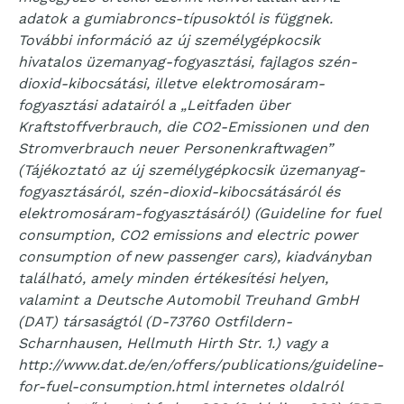
adatok a gumiabroncs-típusoktól is függnek.
További információ az új személygépkocsik
hivatalos üzemanyag-fogyasztási, fajlagos szén-
dioxid-kibocsátási, illetve elektromosáram-
fogyasztási adatairól a „Leitfaden über
Kraftstoffverbrauch, die CO2-Emissionen und den
Stromverbrauch neuer Personenkraftwagen”
(Tájékoztató az új személygépkocsik üzemanyag-
fogyasztásáról, szén-dioxid-kibocsátásáról és
elektromosáram-fogyasztásáról) (Guideline for fuel
consumption, CO2 emissions and electric power
consumption of new passenger cars), kiadványban
található, amely minden értékesítési helyen,
valamint a Deutsche Automobil Treuhand GmbH
(DAT) társaságtól (D-73760 Ostfildern-
Scharnhausen, Hellmuth Hirth Str. 1.) vagy a
http://www.dat.de/en/offers/publications/guideline-
for-fuel-consumption.html internetes oldalról