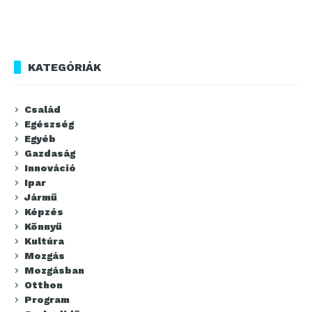
KATEGÓRIÁK
Család
Egészség
Egyéb
Gazdaság
Innováció
Ipar
Jármű
Képzés
Könnyű
Kultúra
Mozgás
Mozgásban
Otthon
Program