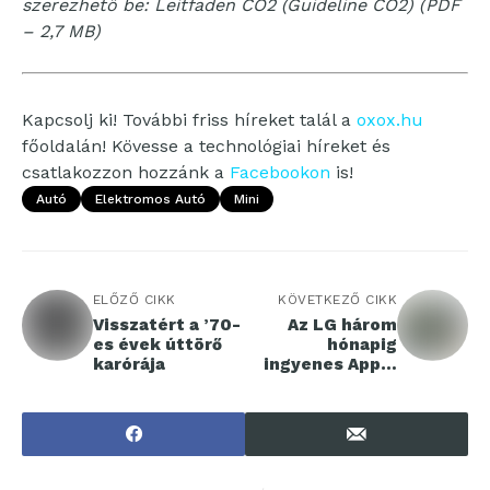
szerezhető be: Leitfaden CO2 (Guideline CO2) (PDF
– 2,7 MB)
Kapcsolj ki! További friss híreket talál a
oxox.hu
főoldalán! Kövesse a technológiai híreket és
csatlakozzon hozzánk a
Facebookon
is!
Autó
Elektromos Autó
Mini
ELŐZŐ CIKK
KÖVETKEZŐ CIKK
Visszatért a ’70-
Az LG három
es évek úttörő
hónapig
karórája
ingyenes Apple
TV+ hozzáférést
kínál okostévéin