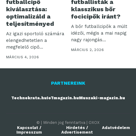
futballcipő
futballisták a
kiválasztása:
klasszikus bőr
optimalizáld a
focicipők iránt?
teljesítményed
A bőr futballcipők a múlt
idézői, mégis a mai napig
Az igazi sportoló számára
nagy rajongás...
elengedhetetlen a
megfelelő cipő
MÁRCIUS 2, 2026
kiválasztása, hiszen az
MÁRCIUS 4, 2026
alaposan...
PARTNEREINK
Technokrata.hu
IoTmagazin.hu
Muszaki-magazin.hu
© | Minden jog fenntartva | OXOX
Kapcsolat /
Hirdetés /
Adatvédelem
Impresszum
Advertisement