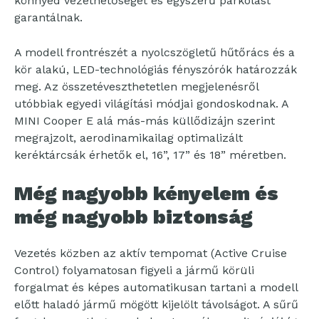
könnyed vezethetőséget és egyszerű parkolást
garantálnak.
A modell frontrészét a nyolcszögletű hűtőrács és a
kör alakú, LED-technológiás fényszórók határozzák
meg. Az összetéveszthetetlen megjelenésről
utóbbiak egyedi világítási módjai gondoskodnak. A
MINI Cooper E alá más-más küllődizájn szerint
megrajzolt, aerodinamikailag optimalizált
keréktárcsák érhetők el, 16”, 17” és 18” méretben.
Még nagyobb kényelem és
még nagyobb biztonság
Vezetés közben az aktív tempomat (Active Cruise
Control) folyamatosan figyeli a jármű körüli
forgalmat és képes automatikusan tartani a modell
előtt haladó jármű mögött kijelölt távolságot. A sűrű