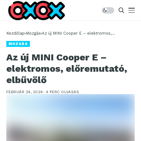
Kezdőlap
Mozgás
Az új MINI Cooper E – elektromos,
előremutató, elbűvölő
MOZGÁS
Az új MINI Cooper E –
elektromos, előremutató,
elbűvölő
FEBRUÁR 24, 2024
4 PERC OLVASÁS