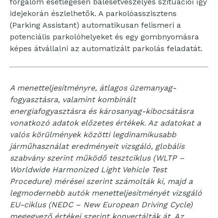
forgalom esetlegesen balesetveszélyes szituációi így
idejekorán észlelhetők. A parkolóasszisztens
(Parking Assistant) automatikusan felismeri a
potenciális parkolóhelyeket és egy gombnyomásra
képes átvállalni az automatizált parkolás feladatát.
A menetteljesítményre, átlagos üzemanyag-
fogyasztásra, valamint kombinált
energiafogyasztásra és károsanyag-kibocsátásra
vonatkozó adatok előzetes értékek. Az adatokat a
valós körülmények közötti legdinamikusabb
járműhasználat eredményeit vizsgáló, globális
szabvány szerint működő tesztciklus (WLTP –
Worldwide Harmonized Light Vehicle Test
Procedure) mérései szerint számolták ki, majd a
legmodernebb autók menetteljesítményét vizsgáló
EU-ciklus (NEDC – New European Driving Cycle)
megegyező értékei szerint konvertálták át. Az