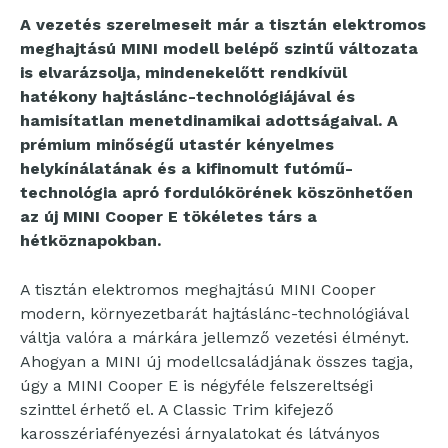
A vezetés szerelmeseit már a tisztán elektromos
meghajtású MINI modell belépő szintű változata
is elvarázsolja, mindenekelőtt rendkívül
hatékony hajtáslánc-technológiájával és
hamisítatlan menetdinamikai adottságaival. A
prémium minőségű utastér kényelmes
helykínálatának és a kifinomult futómű-
technológia apró fordulókörének köszönhetően
az új MINI Cooper E tökéletes társ a
hétköznapokban.
A tisztán elektromos meghajtású MINI Cooper
modern, környezetbarát hajtáslánc-technológiával
váltja valóra a márkára jellemző vezetési élményt.
Ahogyan a MINI új modellcsaládjának összes tagja,
úgy a MINI Cooper E is négyféle felszereltségi
szinttel érhető el. A Classic Trim kifejező
karosszériafényezési árnyalatokat és látványos