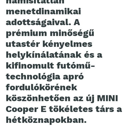
hamisítatlan
menetdinamikai
adottságaival. A
prémium minőségű
utastér kényelmes
helykínálatának és a
kifinomult futómű-
technológia apró
fordulókörének
köszönhetően az új MINI
Cooper E tökéletes társ a
hétköznapokban.