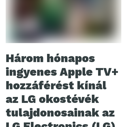
Három hónapos
ingyenes Apple TV+
hozzáférést kínál
az LG okostévék
tulajdonosainak az
LG Electronics (LG).