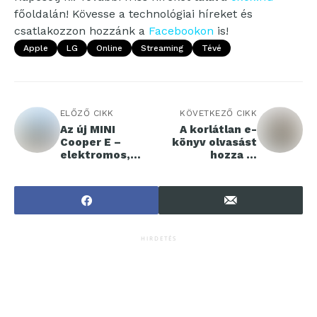
főoldalán! Kövesse a technológiai híreket és
csatlakozzon hozzánk a
Facebookon
is!
Apple
LG
Online
Streaming
Tévé
ELŐZŐ CIKK
KÖVETKEZŐ CIKK
Az új MINI
A korlátlan e-
Cooper E –
könyv olvasást
elektromos,
hozza el
előremutató,
kedvezményese
elbűvölő
n a Bookmate és
a Yettel
HIRDETÉS