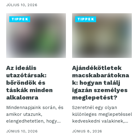
JÚLIUS 10, 2026
TIPPEK
TIPPEK
Az ideális
Ajándékötletek
utazótársak:
macskabarátokna
bőröndök és
k: hogyan találj
táskák minden
igazán személyes
alkalomra
meglepetést?
Mindennapjaink során, és
Szeretnél egy olyan
amikor utazunk,
különleges meglepetéssel
elengedhetetlen, hogy
kedveskedni valakinek,
legyen egy megbízható
aki rajong a cicákért?
JÚNIUS 10, 2026
JÚNIUS 8, 2026
táskánk vagy...
Akár...