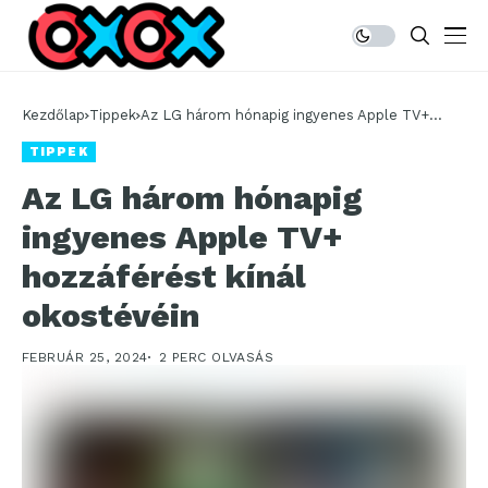
Kezdőlap
Tippek
Az LG három hónapig ingyenes Apple TV+
hozzáférést kínál okostévéin
TIPPEK
Az LG három hónapig
ingyenes Apple TV+
hozzáférést kínál
okostévéin
FEBRUÁR 25, 2024
2 PERC OLVASÁS