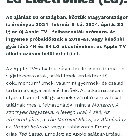
Az ajánlat 93 országban, köztük Magyarországon
is érvényes 2024. február 6-tól 2024. április 30-
ig az új Apple TV+ felhasználók számára. Az
ingyenes próbaidőszak a 2018-as, vagy későbbi
gyártású 4K és 8K LG okostévéken, az Apple TV
alkalmazáson belül érhető el.
Az Apple TV+ alkalmazáson lebilincselő dráma- és
vígjátéksorozatok, játékfilmek, érdekfeszítő
dokumentumfilmek, valamint gyermek- és családi
tartalmak egyaránt elérhetőek. Az alkalmazásban
olyan elismert, világsikernek számító sorozatokat
találnak meg a felhasználók, mint a
Monarch: A
szörnyek hagyatéka
,
A levegő urai, A siló, Az
eltérített járat
, a
The Morning Show
, az
Alapítvány
,
az
Utolsó befutók
, vagy a többszörös Emmy-
díjas
Ted Lasso
. Emellett az Apple saját gyártású,