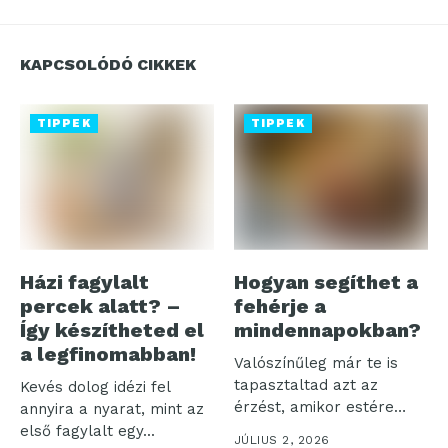
KAPCSOLÓDÓ CIKKEK
TIPPEK
TIPPEK
Házi fagylalt
Hogyan segíthet a
percek alatt? –
fehérje a
Így készítheted el
mindennapokban?
a legfinomabban!
Valószínűleg már te is
tapasztaltad azt az
Kevés dolog idézi fel
érzést, amikor estére
annyira a nyarat, mint az
minden energiád...
első fagylalt egy...
JÚLIUS 2, 2026