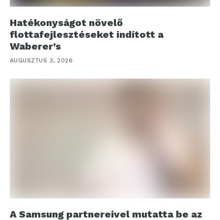
Hatékonyságot növelő
flottafejlesztéseket indított a
Waberer’s
AUGUSZTUS 3, 2026
A Samsung partnereivel mutatta be az