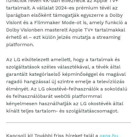
funkciók révén 4K-ban élvezhetik az Apple TV+
tartalmait. A vállalat 2024-es prémium tévéi az
iparágban elsőként támogatják egyszerre a Dolby
Visiont és a Filmmaker Mode-ot is, amely funkció a
Dolby Visionben masterelt Apple TV+ tartalmakkal
érhető el – ezt külön jelzés mutatja a streaming
platformon.
Az LG elkötelezett amellett, hogy a tartalmak és
szolgáltatások széles választékával, a tévék által
garantált kategóriaelső képminőséggel és magával
ragadó hangzással új szintre emelje a televíziózás
élményét. Az LG okostévé-felhasználók a sokoldalú
és felhasználóbarát webOS platformmal
kényelmesen használhatják az LG okostévék által
kínált teljes tartalom- és szolgáltatáscsomagot.
Kapcsolj ki! További friss híreket talál a
oxox.hu