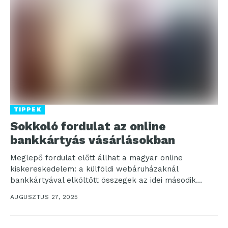
TIPPEK
Sokkoló fordulat az online
bankkártyás vásárlásokban
Meglepő fordulat előtt állhat a magyar online
kiskereskedelem: a külföldi webáruházaknál
bankkártyával elköltött összegek az idei második
negyedévben már meghaladhatták a hazai
AUGUSZTUS 27, 2025
webshopok...