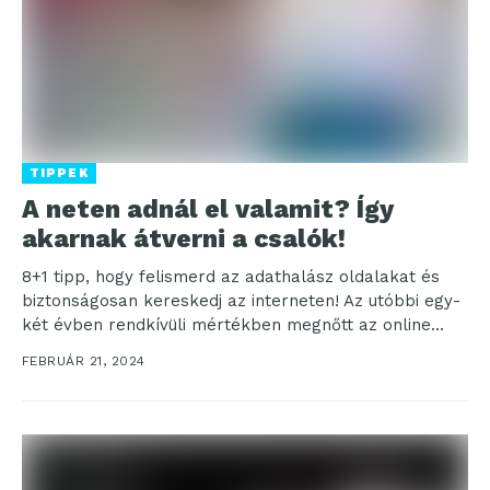
TIPPEK
A neten adnál el valamit? Így
akarnak átverni a csalók!
8+1 tipp, hogy felismerd az adathalász oldalakat és
biztonságosan kereskedj az interneten! Az utóbbi egy-
két évben rendkívüli mértékben megnőtt az online
csalások volumene...
FEBRUÁR 21, 2024