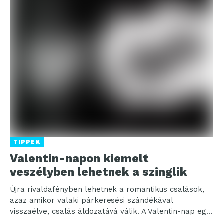
TIPPEK
Valentin-napon kiemelt
veszélyben lehetnek a szinglik
Újra rivaldafényben lehetnek a romantikus csalások,
azaz amikor valaki párkeresési szándékával
visszaélve, csalás áldozatává válik. A Valentin-nap egy
kiemelt időszak lehet a csalók...