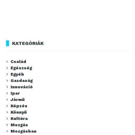
KATEGÓRIÁK
Család
Egészség
Egyéb
Gazdaság
Innováció
Ipar
Jármű
Képzés
Könnyű
Kultúra
Mozgás
Mozgásban