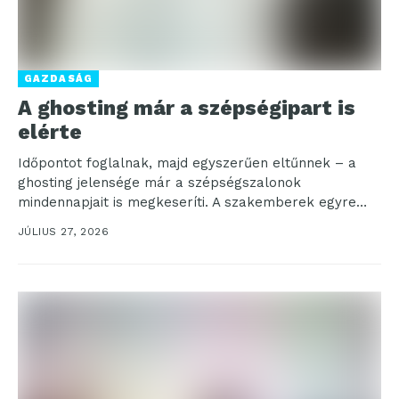
GAZDASÁG
A ghosting már a szépségipart is
elérte
Időpontot foglalnak, majd egyszerűen eltűnnek – a
ghosting jelensége már a szépségszalonok
mindennapjait is megkeseríti. A szakemberek egyre
tehetetlenebbül nézik, ahogy a vendégek...
JÚLIUS 27, 2026