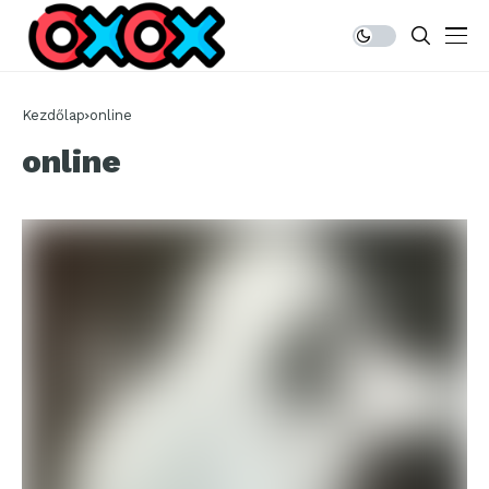
Kezdőlap
online
online