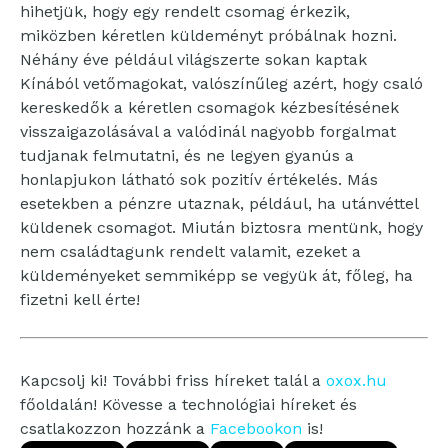
hihetjük, hogy egy rendelt csomag érkezik,
miközben kéretlen küldeményt próbálnak hozni.
Néhány éve például világszerte sokan kaptak
Kínából vetőmagokat, valószínűleg azért, hogy csaló
kereskedők a kéretlen csomagok kézbesítésének
visszaigazolásával a valódinál nagyobb forgalmat
tudjanak felmutatni, és ne legyen gyanús a
honlapjukon látható sok pozitív értékelés. Más
esetekben a pénzre utaznak, például, ha utánvéttel
küldenek csomagot. Miután biztosra mentünk, hogy
nem családtagunk rendelt valamit, ezeket a
küldeményeket semmiképp se vegyük át, főleg, ha
fizetni kell érte!
Kapcsolj ki! További friss híreket talál a
oxox.hu
főoldalán! Kövesse a technológiai híreket és
csatlakozzon hozzánk a
Facebookon
is!