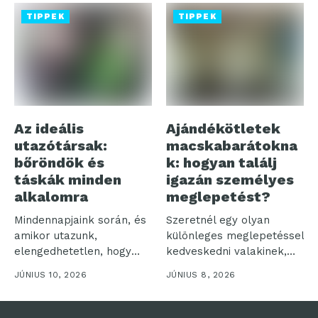
TIPPEK
TIPPEK
Az ideális
Ajándékötletek
utazótársak:
macskabarátokna
bőröndök és
k: hogyan találj
táskák minden
igazán személyes
alkalomra
meglepetést?
Mindennapjaink során, és
Szeretnél egy olyan
amikor utazunk,
különleges meglepetéssel
elengedhetetlen, hogy
kedveskedni valakinek,
legyen egy megbízható
aki rajong a cicákért?
JÚNIUS 10, 2026
JÚNIUS 8, 2026
táskánk vagy...
Akár...