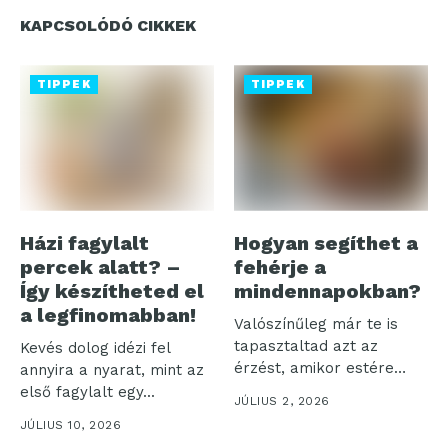
KAPCSOLÓDÓ CIKKEK
TIPPEK
TIPPEK
Házi fagylalt
Hogyan segíthet a
percek alatt? –
fehérje a
Így készítheted el
mindennapokban?
a legfinomabban!
Valószínűleg már te is
tapasztaltad azt az
Kevés dolog idézi fel
érzést, amikor estére
annyira a nyarat, mint az
minden energiád...
első fagylalt egy...
JÚLIUS 2, 2026
JÚLIUS 10, 2026