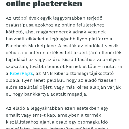
online piactereken
Az utóbbi évek egyik leggyorsabban terjedő
csalástípusa azokhoz az online felületekhez
köthető, ahol magánemberek adnak-vesznek
használt cikkeket a legnagyobb ilyen platform a
Facebook Marketplace. A csalók az eladókat veszik
célba: a piactéren értékesített áruért járó ellenérték
fogadásához vagy az áru kiszállításához valamilyen
szokatlan, további teendőt kérnek el tőle – mutat rá
a
KiberPajzs
, az MNB kiberbiztonsági tájékoztató
oldala. Ilyen lehet például, hogy az eladó fizessen
előre szállítási díjért, vagy más kérés alapján várják
el, hogy bankkártya adatait megadja.
Az eladó a leggyakrabban ezen esetekben egy
emailt vagy sms-t kap, amelyben a termék
kiszállításához ajánl a csaló egy csomagküldő
szolgálatót, ismert, jogszerűen működő cégek