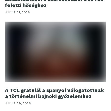
feletti hőséghez
JÚLIUS 31, 2026
A TCL gratulál a spanyol válogatottnak
a történelmi bajnoki győzelemhez
JÚLIUS 29, 2026