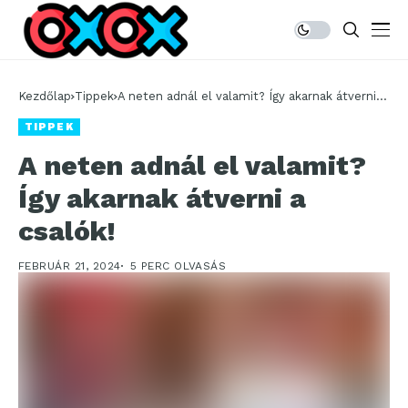
Kezdőlap
Tippek
A neten adnál el valamit? Így akarnak átverni a
csalók!
TIPPEK
A neten adnál el valamit?
Így akarnak átverni a
csalók!
FEBRUÁR 21, 2024
5 PERC OLVASÁS