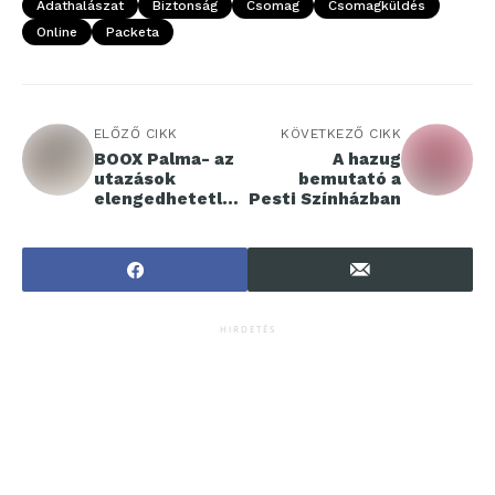
Adathalászat
Biztonság
Csomag
Csomagküldés
Online
Packeta
ELŐZŐ CIKK
KÖVETKEZŐ CIKK
BOOX Palma- az
A hazug
utazások
bemutató a
elengedhetetlen
Pesti Színházban
kelléke
HIRDETÉS