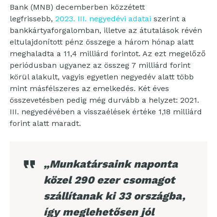
Bank (MNB) decemberben közzétett
legfrissebb,
2023. III. negyedévi adatai
szerint a
bankkártyaforgalomban, illetve az átutalások révén
eltulajdonított pénz összege a három hónap alatt
meghaladta a 11,4 milliárd forintot. Az ezt megelőző
periódusban ugyanez az összeg 7 milliárd forint
körül alakult, vagyis egyetlen negyedév alatt több
mint másfélszeres az emelkedés. Két éves
összevetésben pedig még durvább a helyzet: 2021.
III. negyedévében a visszaélések értéke 1,18 milliárd
forint alatt maradt.
„Munkatársaink naponta
közel 290 ezer csomagot
szállítanak ki 33 országba,
így meglehetősen jól