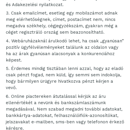
és Adakezelési nyilatkozat.
Csak emailcímet, esetleg egy mobilszámot adnak
meg elérhetőségnek, címet, postacímet nem, nincs
megadva székhely, cégjegyzékszám, gyakran még a
céget regisztráló ország sem beazonosítható.
Webáruházaknál árulkodó lehet, ha csak „gyanúsan”
pozitív ügyfélvéleményeket találunk az oldalon vagy
ha az árak gyanúsan alacsonyak a konkurenciához
képest.
Érdemes mindig tisztában lenni azzal, hogy az eladó
csak pénzt fogad, nem küld, így semmi sem indokolja,
hogy bármilyen ürügyre hivatkozva pénzt kérjen a
vevő.
Online piactereken átutalással kérjük az áru
ellenértékét a nevünk és bankszámlaszámunk
megadásával. Nem szabad megadni további adatokat,
bankkártya-adatokat, felhasználóifiók-azonosítókat,
jelszavakat e-mailben, sms-ben vagy telefonon érkező
kérésre.