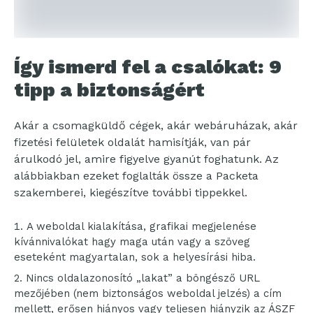
Így ismerd fel a csalókat: 9
tipp a biztonságért
Akár a csomagküldő cégek, akár webáruházak, akár
fizetési felületek oldalát hamisítják, van pár
árulkodó jel, amire figyelve gyanút foghatunk. Az
alábbiakban ezeket foglalták össze a Packeta
szakemberei, kiegészítve további tippekkel.
A weboldal kialakítása, grafikai megjelenése
kívánnivalókat hagy maga után vagy a szöveg
eseteként magyartalan, sok a helyesírási hiba.
Nincs oldalazonosító „lakat” a böngésző URL
mezőjében (nem biztonságos weboldal jelzés) a cím
mellett, erősen hiányos vagy teljesen hiányzik az ÁSZF