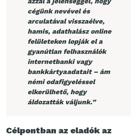
azzal a jelenséggel, hogy
cégünk nevével és
arculatával visszaélve,
hamis, adathalász online
felületeken lopják el a
gyanútlan felhasználók
internetbanki vagy
bankkártyaadatait – ám
némi odafigyeléssel
elkerülhető, hogy
áldozatták váljunk.”
Célpontban az eladók az