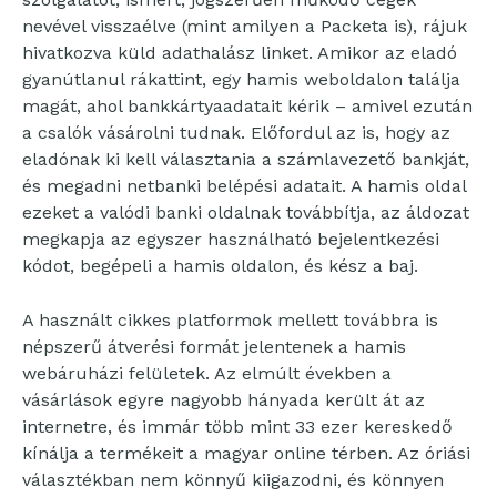
nevével visszaélve (mint amilyen a Packeta is), rájuk
hivatkozva küld adathalász linket. Amikor az eladó
gyanútlanul rákattint, egy hamis weboldalon találja
magát, ahol bankkártyaadatait kérik – amivel ezután
a csalók vásárolni tudnak. Előfordul az is, hogy az
eladónak ki kell választania a számlavezető bankját,
és megadni netbanki belépési adatait. A hamis oldal
ezeket a valódi banki oldalnak továbbítja, az áldozat
megkapja az egyszer használható bejelentkezési
kódot, begépeli a hamis oldalon, és kész a baj.
A használt cikkes platformok mellett továbbra is
népszerű átverési formát jelentenek a hamis
webáruházi felületek. Az elmúlt években a
vásárlások egyre nagyobb hányada került át az
internetre, és immár több mint 33 ezer kereskedő
kínálja a termékeit a magyar online térben. Az óriási
választékban nem könnyű kiigazodni, és könnyen