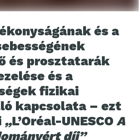
ékonyságának és a
sebességének
ő és prosztatarák
zelése és a
ségek fizikai
ló kapcsolata – ezt
i
„
L’Oréal-UNESCO
A
dományért díj”