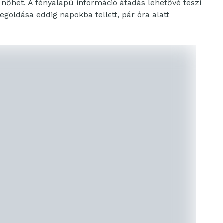
nőhet. A fényalapú információ átadás lehetővé teszi
oldása eddig napokba tellett, pár óra alatt