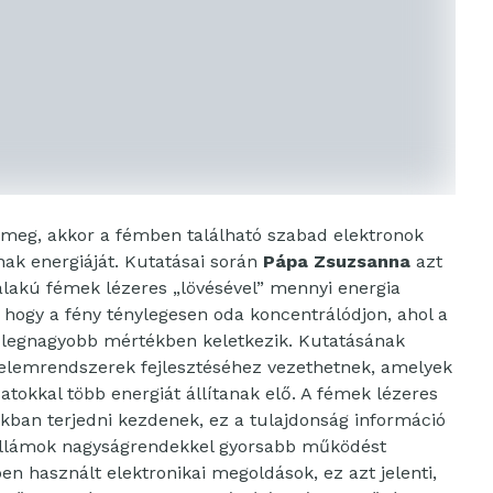
 meg, akkor a fémben található szabad elektronok
ak energiáját. Kutatásai során
Pápa Zsuzsanna
azt
alakú fémek lézeres „lövésével” mennyi energia
 hogy a fény ténylegesen oda koncentrálódjon, ahol a
 a legnagyobb mértékben keletkezik. Kutatásának
lemrendszerek fejlesztéséhez vezethetnek, amelyek
tokkal több energiát állítanak elő. A fémek lézeres
kban terjedni kezdenek, ez a tulajdonság információ
hullámok nagyságrendekkel gyorsabb működést
n használt elektronikai megoldások, ez azt jelenti,