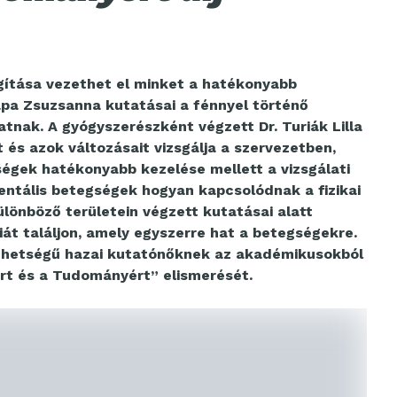
gítása vezethet el minket a hatékonyabb
ápa Zsuzsanna kutatásai a fénnyel történő
atnak. A gyógyszerészként végzett Dr. Turiák Lilla
 és azok változásait vizsgálja a szervezetben,
égek hatékonyabb kezelése mellett a vizsgálati
entális betegségek hogyan kapcsolódnak a fizikai
ülönböző területein végzett kutatásai alatt
piát találjon, amely egyszerre hat a betegségekre.
tehetségű hazai kutatónőknek az akadémikusokból
ért és a Tudományért” elismerését.