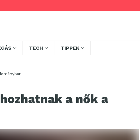
ZGÁS
TECH
TIPPEK
udományban
 hozhatnak a nők a