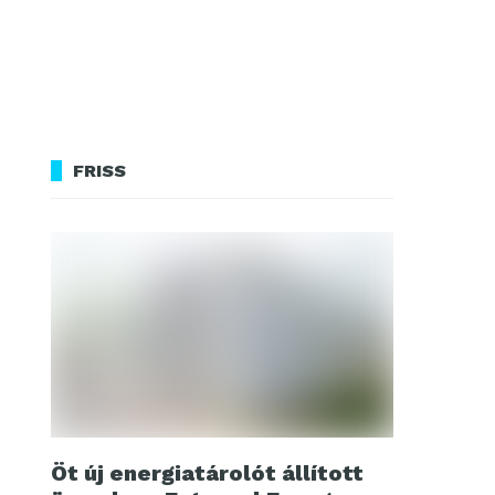
FRISS
Öt új energiatárolót állított