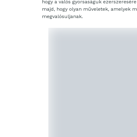
hogy a valós gyorsaságuk ezerszeresére 
majd, hogy olyan műveletek, amelyek meg
megvalósuljanak.