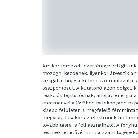
Amikor fémeket lézerfénnyel világítunk
mozogni kezdenek, ilyenkor átveszik ann
vizsgálja, hogy a különböző mintázatú, 
összpontosul. A kutatónő azon dolgozik,
reakciók lejátszódnak, ahol az energia
eredményei a jövőben hatékonyabb nape
kisebb felületen a megfelelő fémmintáza
megvilágításakor az elektronok hullámo
továbbításra is felhasználható. A fény
tesznek lehetővé, mint a számítógépekbe