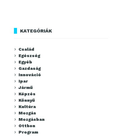
KATEGÓRIÁK
Család
Egészség
Egyéb
Gazdaság
Innováció
Ipar
Jármű
Képzés
Könnyű
Kultúra
Mozgás
Mozgásban
Otthon
Program