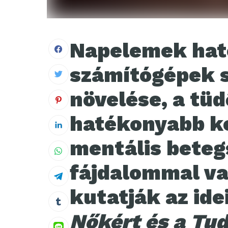
Napelemek hat
számítógépek 
növelése, a tüd
hatékonyabb ke
mentális beteg
fájdalommal va
kutatják az ide
Nőkért és a Tu