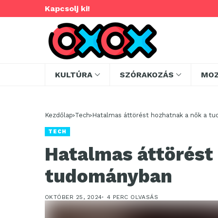
Kapcsolj ki!
KULTÚRA
SZÓRAKOZÁS
MO
Kezdőlap
Tech
Hatalmas áttörést hozhatnak a nők a t
TECH
Hatalmas áttörést
tudományban
OKTÓBER 25, 2024
4 PERC OLVASÁS