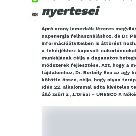
nyertesei
Apró arany lemezkék lézeres megvilá
napenergia felhasználáshoz, de Dr. P
információátvitelben is áttörést hozh
a fehérjékhez kapcsolt cukorláncokat
munkájának célja a daganatos betegs
módszerek fejlesztése. Azt, hogy a m
fájdalomhoz, Dr. Borbély Éva az agy k
kötötte össze, célja, hogy olyan terá
Idén 22. alkalommal adta kivételes 
álló zsűri a „L’Oréal – UNESCO A Nők