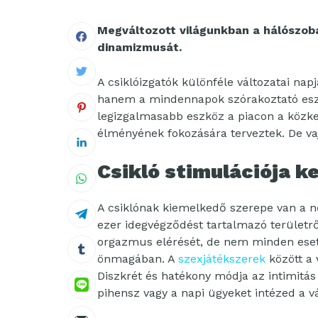
Megváltozott világunkban a hálószoba
dinamizmusát.
A csiklóizgatók különféle változatai n
hanem a mindennapok szórakoztató eszk
legizgalmasabb eszköz a piacon a közked
élményének fokozására terveztek. De vaj
Csikló stimulációja ke
A csiklónak kiemelkedő szerepe van a n
ezer idegvégződést tartalmazó területrő
orgazmus elérését, de nem minden eset
önmagában. A
szexjátékszerek
között a 
Diszkrét és hatékony módja az intimitás
pihensz vagy a napi ügyeket intézed a v