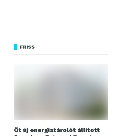
FRISS
Öt új energiatárolót állított