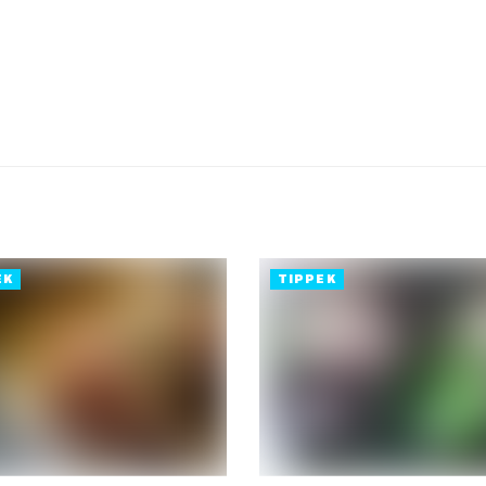
EK
TIPPEK