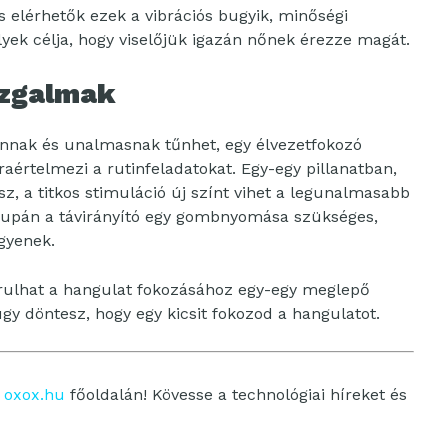
s elérhetők ezek a vibrációs bugyik, minőségi
lyek célja, hogy viselőjük igazán nőnek érezze magát.
izgalmak
nak és unalmasnak tűnhet, egy élvezetfokozó
jraértelmezi a rutinfeladatokat. Egy-egy pillanatban,
, a titkos stimuláció új színt vihet a legunalmasabb
 csupán a távirányító egy gombnyomása szükséges,
gyenek.
árulhat a hangulat fokozásához egy-egy meglepő
 úgy döntesz, hogy egy kicsit fokozod a hangulatot.
z
oxox.hu
főoldalán! Kövesse a technológiai híreket és