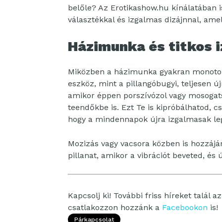
belőle? Az Erotikashow.hu kínálatában i
választékkal és izgalmas dizájnnal, ame
Házimunka és titkos 
Miközben a házimunka gyakran monoton
eszköz, mint a pillangóbugyi, teljesen ú
amikor éppen porszívózol vagy mosogatsz
teendőkbe is. Ezt Te is kipróbálhatod,
hogy a mindennapok újra izgalmasak le
Mozizás vagy vacsora közben is hozzáj
pillanat, amikor a vibrációt beveted, és
Kapcsolj ki! További friss híreket talál a
csatlakozzon hozzánk a
Facebookon
is!
Párkapcsolat