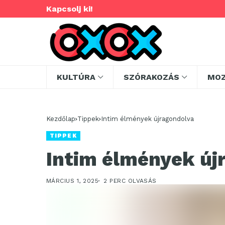
Kapcsolj ki!
KULTÚRA
SZÓRAKOZÁS
MO
Kezdőlap
Tippek
Intim élmények újragondolva
TIPPEK
Intim élmények új
MÁRCIUS 1, 2025
2 PERC OLVASÁS