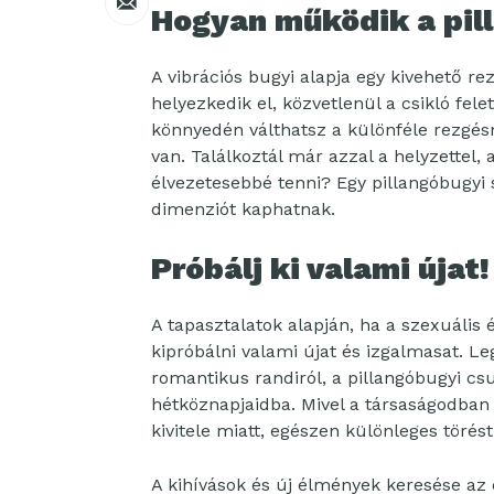
Hogyan működik a pil
A vibrációs bugyi alapja egy kivehető re
helyezkedik el, közvetlenül a csikló fel
könnyedén válthatsz a különféle rezgés
van. Találkoztál már azzal a helyzettel
élvezetesebbé tenni? Egy pillangóbugyi 
dimenziót kaphatnak.
Próbálj ki valami újat!
A tapasztalatok alapján, ha a szexuáli
kipróbálni valami újat és izgalmasat. Le
romantikus randiról, a pillangóbugyi cs
hétköznapjaidba. Mivel a társaságodban
kivitele miatt, egészen különleges töré
A kihívások és új élmények keresése az 