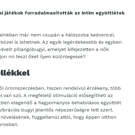
i játékok forradalmasították az intim együttlétek
apjainkban már nem csupán a hálószoba kedvencei,
özei is lehetnek. Az egyik legérdekesebb és egyben
velt pillangóbugyi, amelyet kifejezetten a nők
on mi teszi őket ilyen különlegessé?
llékkel
ői örömszerzésben, hiszen rendkívül érzékeny, több
l van szó. A megfelelő stimuláció elősegítheti az
ben elegendő a hagyományos behatolásos együttlét
vibrációs bugyi jelentős népszerűségre tett szert.
 növelésének, függetlenül attól, hogy éppen otthon
árosban.