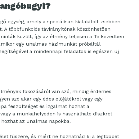
langóbugyi?
zgő egység, amely a speciálisan kialakított zsebben
ett. A többfunkciós távirányítónak köszönhetően
minták között, így az élmény teljesen a Te kezedben
, amikor egy unalmas házimunkát próbáltál
segítségével a mindennapi feladatok is egészen új
s élmények fokozásáról van szó, mindig érdemes
gyen szó akár egy édes előjátékról vagy egy
upa feszültséget és izgalmat hozhat a
 vagy a munkahelyeden is használható diszkrét
st hozhat az unalmas napokba.
élet fűszere, és miért ne hozhatnád ki a legtöbbet