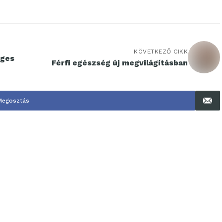
KÖVETKEZŐ CIKK
éges
Férfi egészség új megvilágításban
Megosztás