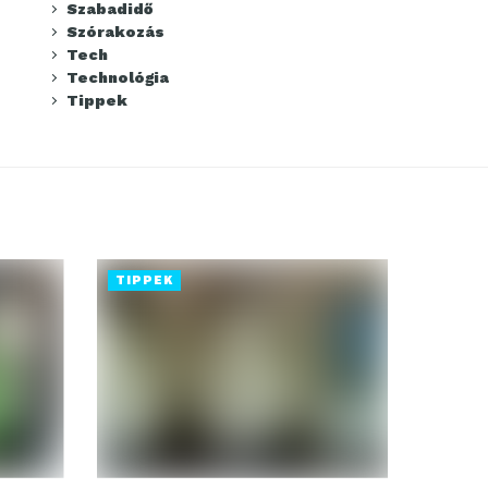
Szabadidő
Szórakozás
Tech
Technológia
Tippek
TIPPEK