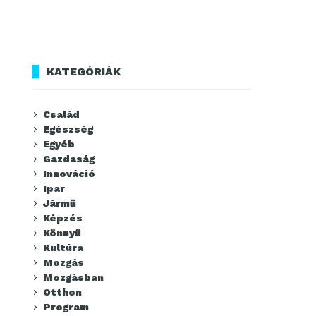
KATEGÓRIÁK
Család
Egészség
Egyéb
Gazdaság
Innováció
Ipar
Jármű
Képzés
Könnyű
Kultúra
Mozgás
Mozgásban
Otthon
Program