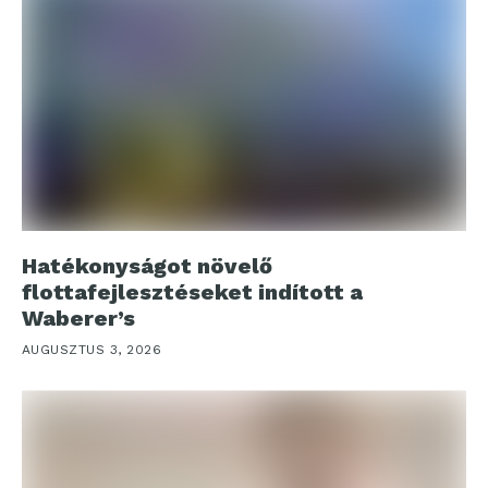
Hatékonyságot növelő
flottafejlesztéseket indított a
Waberer’s
AUGUSZTUS 3, 2026