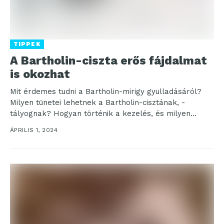
TIPPEK
A Bartholin-ciszta erős fájdalmat
is okozhat
Mit érdemes tudni a Bartholin-mirigy gyulladásáról?
Milyen tünetei lehetnek a Bartholin-cisztának, -
tályognak? Hogyan történik a kezelés, és milyen
módon lehet megelőzni a gyulladást?...
ÁPRILIS 1, 2024