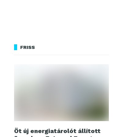
FRISS
Öt új energiatárolót állított