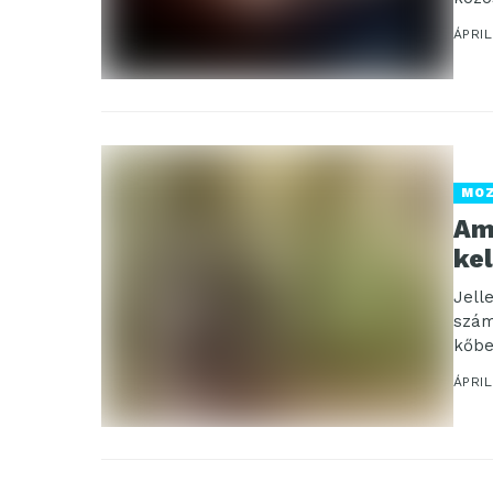
ÁPRIL
MO
Ami
kel
Jell
szám
kőbe
ÁPRIL