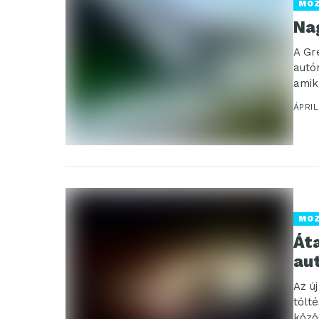
MO
Na
A Gr
autó
amik
ÁPRIL
MO
Át
au
Az ú
tölt
közö