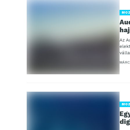
MO
Au
ha
Az A
elek
váll
MÁRC
MO
Egy
dig