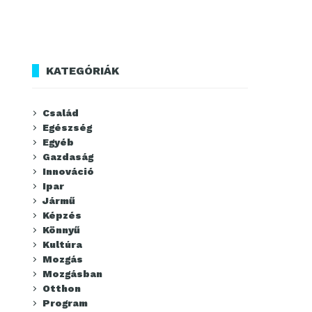
KATEGÓRIÁK
Család
Egészség
Egyéb
Gazdaság
Innováció
Ipar
Jármű
Képzés
Könnyű
Kultúra
Mozgás
Mozgásban
Otthon
Program