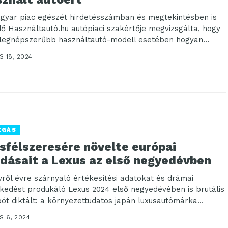
gyar piac egészét hirdetésszámban és megtekintésben is
dő Használtautó.hu autópiaci szakértője megvizsgálta, hogy
 legnépszerűbb használtautó-modell esetében hogyan
ulnak megyénként az...
 18, 2024
ZGÁS
sfélszeresére növelte európai
adásait a Lexus az első negyedévben
vről évre szárnyaló értékesítési adatokat és drámai
kedést produkáló Lexus 2024 első negyedévében is brutális
ót diktált: a környezettudatos japán luxusautómárka
szinten...
S 6, 2024