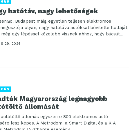
ZGÁS
gy hatótáv, nagy lehetőségek
eenGo, Budapest máig egyetlen teljesen elektromos
megosztója olyan, nagy hatótávú autókkal bővítette flottáját,
 még egy lépéssel közelebb visznek ahhoz, hogy búcsút...
IS 29, 2024
ZGÁS
adták Magyarország legnagyobb
tótöltő állomását
j autótöltő állomás egyszerre 800 elektromos autó
ésére lesz képes. A Metrodom, a Smart Digital és a KIA
s Metrodom IN/Charge esemény...