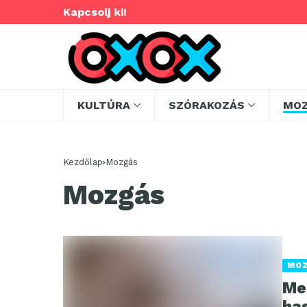
Kapcsolj ki!
KULTÚRA
SZÓRAKOZÁS
MO
Kezdőlap
Mozgás
Mozgás
MO
Me
ha