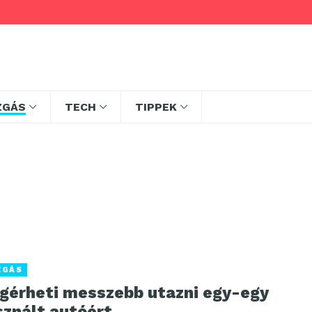
ZGÁS
TECH
TIPPEK
ZGÁS
gérheti messzebb utazni egy-egy
sznált autóért