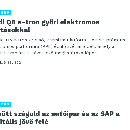
ZGÁS
di Q6 e-tron győri elektromos
jtásokkal
udi Q6 e-tron az első, Premium Platform Electric, prémium
tromos platformra (PPE) épülő szériamodell, amely a
alat számára a következő meghatározó lépést...
IUS 29, 2024
ZGÁS
ütt száguld az autóipar és az SAP a
itális jövő felé