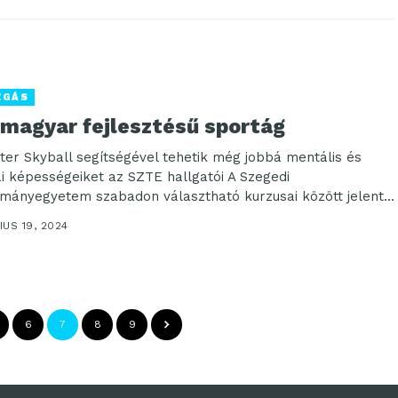
ZGÁS
 magyar fejlesztésű sportág
ter Skyball segítségével tehetik még jobbá mentális és
kai képességeiket az SZTE hallgatói A Szegedi
mányegyetem szabadon választható kurzusai között jelent
..
US 19, 2024
6
7
8
9