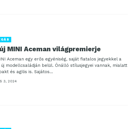
ZGÁS
 új MINI Aceman világpremierje
INI Aceman egy erős egyéniség, saját fiatalos jegyekkel a
 új modellcsaládján belül. Önálló stílusjegyei vannak, mialatt
kt és agilis is. Sajátos...
S 3, 2024