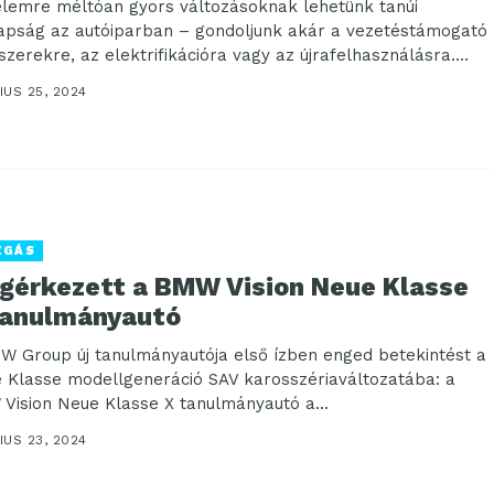
elemre méltóan gyors változásoknak lehetünk tanúi
pság az autóiparban – gondoljunk akár a vezetéstámogató
szerekre, az elektrifikációra vagy az újrafelhasználásra.
kulnak a vásárlási...
US 25, 2024
ZGÁS
gérkezett a BMW Vision Neue Klasse
tanulmányautó
W Group új tanulmányautója első ízben enged betekintést a
 Klasse modellgeneráció SAV karosszériaváltozatába: a
Vision Neue Klasse X tanulmányautó a...
US 23, 2024