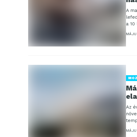
A ma
lefe
a 10
alak
MÁJUS
MO
Má
el
Az é
növe
temp
világ
MÁJU