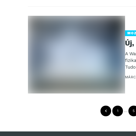
MO
Új,
A Wa
fizi
Tudo
meg.
MÁRCI
1
…
5