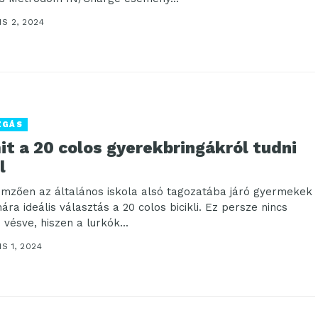
IS 2, 2024
ZGÁS
t a 20 colos gyerekbringákról tudni
l
emzően az általános iskola alsó tagozatába járó gyermekek
ára ideális választás a 20 colos bicikli. Ez persze nincs
 vésve, hiszen a lurkók...
IS 1, 2024