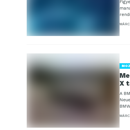
Figy
mana
rend
Átala
MÁRCI
MO
Me
X 
A BM
Neue
BMW 
MÁRCI