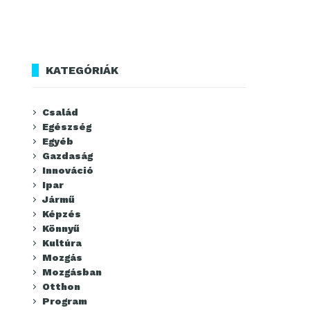
KATEGÓRIÁK
Család
Egészség
Egyéb
Gazdaság
Innováció
Ipar
Jármű
Képzés
Könnyű
Kultúra
Mozgás
Mozgásban
Otthon
Program