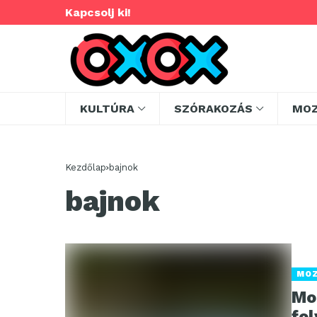
Kapcsolj ki!
KULTÚRA
SZÓRAKOZÁS
MO
Kezdőlap
bajnok
bajnok
MO
Mo
fol