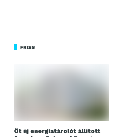
FRISS
Öt új energiatárolót állított