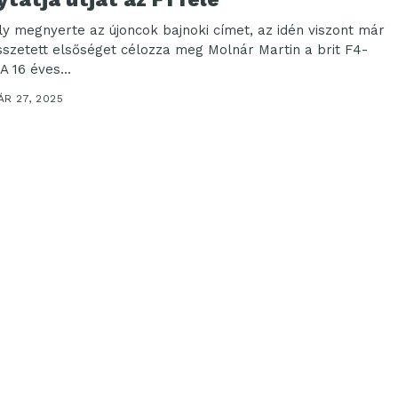
ly megnyerte az újoncok bajnoki címet, az idén viszont már
sszetett elsőséget célozza meg Molnár Martin a brit F4-
A 16 éves...
R 27, 2025