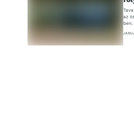
Tava
az ö
ben. 
JANUÁ