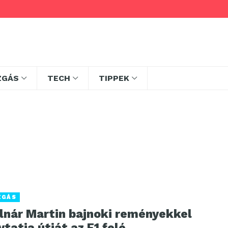
ZGÁS
TECH
TIPPEK
ZGÁS
lnár Martin bajnoki reményekkel
ytatja útját az F1 felé